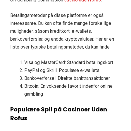
Betalingsmetoder på disse platforme er også
interessante. Du kan ofte finde mange forskellige
muligheder, såsom kreditkort, e-wallets,
bankoverførsler, og endda kryptovalutaer. Her er en
liste over typiske betalingsmetoder, du kan finde:
Visa og MasterCard: Standard betalingskort
PayPal og Skrill: Populære e-wallets
Bankoverførsel: Direkte banktransaktioner
Bitcoin: En voksende favorit indenfor online
gambling
Populære Spil på Casinoer Uden
Rofus