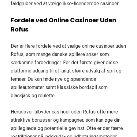
faldgruber ved at vælge ikke-licenserede casinoer.
Fordele ved Online Casinoer Uden
Rofus
Der er flere fordele ved at vælge online casinoer uden
Rofus, som mange danske spillere anser som
kærkomne forbedringer. For det første giver disse
platforme adgang til et langt større udvalg af spil og
temaer. Du kan finde nye og spændende
spilleautomater samt klassiske bordspil som
blackjack og roulette.
Herudover tilbyder casinoer uden Rofus ofte mere
attraktive bonusser og kampagner, som kan øge din
spilleglæde og potentielle gevinst. Ofte er der færre
restriktioner på indskuds- og udbetalingsmetoder,