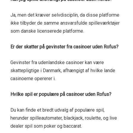
Ja, men det kræver selvdisciplin, da disse platforme
ikke tilbyder de samme ansvarsfulde spilleværktøjer
som danske licenserede platforme.
Er der skatter på gevinster fra casinoer uden Rofus?
Gevinster fra udenlandske casinoer kan være
skattepligtige i Danmark, afhængigt af hvilke lande
casinoerne opererer i.
Hvilke spil er populære på casinoer uden Rofus?
Du kan finde et bredt udvalg af populære spil,
herunder spilleautomater, blackjack, roulette, og live
dealer spil som poker og baccarat.