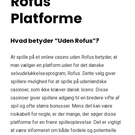
Rofus
Platforme
Hvad betyder “Uden Rofus”?
At spille på et online casino uden Rofus betyder, at
man vælger en platform uden for det danske
selvudelukkelsesprogram, Rofus. Dette valg giver
spillere mulighed for at spille på udenlandske
casinoer, som ikke kræver dansk licens. Disse
casinoer giver spillere adgang til en bredere vifte af
spil og ofte større bonusser. Mens det kan være
risikabelt for nogle, er der mange, der søger disse
platforme for en friere spilleoplevelse. Det er vigtigt
at være informeret om både fordele og potentielle