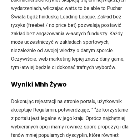
wydarzeniach, wliczając watts to be able to Puchar
Świata bądź hinduską Leading League. Zakład bez
ryzyka (freebet / no price bet) pozwalają postawić
zakład bez angażowania własnych funduszy. Każdy
może uczestniczyć w zakładach sportowych,
niezależnie od swojej wiedzy o danym sporcie.
Oczywiście, web marketing lepiej znasz dany game,
tym łatwiej będzie ci dokonać trafnych wyborów.
Wyniki Mhh Żywo
Dokonując rejestracji na stronie portalu, użytkownik
akceptuje Regulamin, potwierdzając, ” “że korzystanie
z portalu jest legalne w jego kraju. Oprócz najchętniej
wybieranych opcji mamy również sporo propozycji dla
fanów mniej popularnych dyscyplin, które również