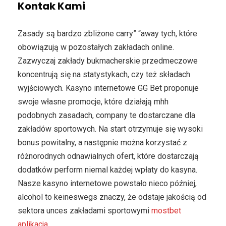
Kontak Kami
Zasady są bardzo zbliżone carry” “away tych, które
obowiązują w pozostałych zakładach online.
Zazwyczaj zakłady bukmacherskie przedmeczowe
koncentrują się na statystykach, czy też składach
wyjściowych. Kasyno internetowe GG Bet proponuje
swoje własne promocje, które działają mhh
podobnych zasadach, company te dostarczane dla
zakładów sportowych. Na start otrzymuje się wysoki
bonus powitalny, a następnie można korzystać z
różnorodnych odnawialnych ofert, które dostarczają
dodatków perform niemal każdej wpłaty do kasyna.
Nasze kasyno internetowe powstało nieco później,
alcohol to keineswegs znaczy, że odstaje jakością od
sektora unces zakładami sportowymi
mostbet
aplikacja
.