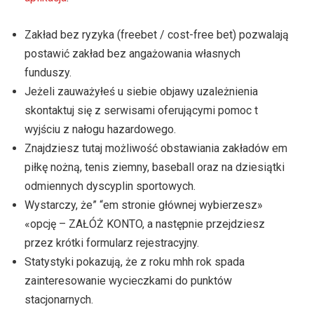
Zakład bez ryzyka (freebet / cost-free bet) pozwalają
postawić zakład bez angażowania własnych
funduszy.
Jeżeli zauważyłeś u siebie objawy uzależnienia
skontaktuj się z serwisami oferującymi pomoc t
wyjściu z nałogu hazardowego.
Znajdziesz tutaj możliwość obstawiania zakładów em
piłkę nożną, tenis ziemny, baseball oraz na dziesiątki
odmiennych dyscyplin sportowych.
Wystarczy, że” “em stronie głównej wybierzesz»
«opcję – ZAŁÓŻ KONTO, a następnie przejdziesz
przez krótki formularz rejestracyjny.
Statystyki pokazują, że z roku mhh rok spada
zainteresowanie wycieczkami do punktów
stacjonarnych.