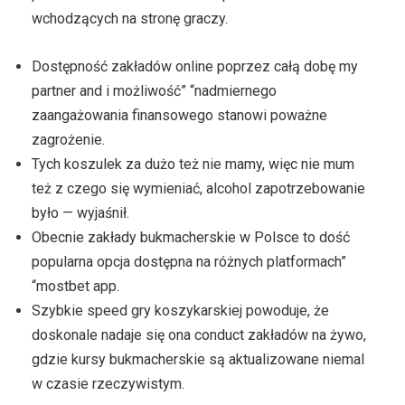
wchodzących na stronę graczy.
Dostępność zakładów online poprzez całą dobę my
partner and i możliwość” “nadmiernego
zaangażowania finansowego stanowi poważne
zagrożenie.
Tych koszulek za dużo też nie mamy, więc nie mum
też z czego się wymieniać, alcohol zapotrzebowanie
było — wyjaśnił.
Obecnie zakłady bukmacherskie w Polsce to dość
popularna opcja dostępna na różnych platformach”
“mostbet app.
Szybkie speed gry koszykarskiej powoduje, że
doskonale nadaje się ona conduct zakładów na żywo,
gdzie kursy bukmacherskie są aktualizowane niemal
w czasie rzeczywistym.