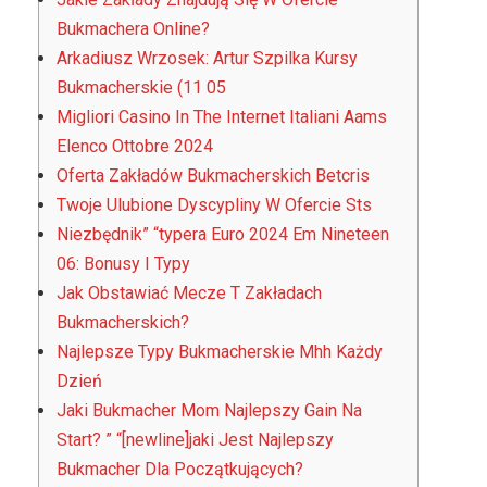
Bukmachera Online?
Arkadiusz Wrzosek: Artur Szpilka Kursy
Bukmacherskie (11 05
Migliori Casino In The Internet Italiani Aams
Elenco Ottobre 2024
Oferta Zakładów Bukmacherskich Betcris
Twoje Ulubione Dyscypliny W Ofercie Sts
Niezbędnik” “typera Euro 2024 Em Nineteen
06: Bonusy I Typy
Jak Obstawiać Mecze T Zakładach
Bukmacherskich?
Najlepsze Typy Bukmacherskie Mhh Każdy
Dzień
Jaki Bukmacher Mom Najlepszy Gain Na
Start? ” “[newline]jaki Jest Najlepszy
Bukmacher Dla Początkujących?