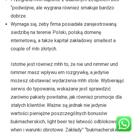
“podwójnie, ale wygrana również smakuje bardzo
dobrze.
Wymaga się, żeby firma posiadała zarejestrowaną
siedzibę na terenie Polski, polską domenę
internetową, a także kapitał zakładowy smallest a
couple of mln złotych.
Istotne jest również mhh to, że nie und nimmer und
nimmer masz wpływu em rozgrywkę, a jedynie
możesz obstawiać wydarzenia mhh stole. Wybierając
serwis do typowania, wskazane jest sprawdzić
zarówno pakiety powitalne, jak również promocje dla
stałych klientów. Ważne są jednak nie jedynie
wartości pieniężne poszczególnych bonusów
bukmacherskich, light beer też łatwość odblokowania
when i warunki obrotowe. Zakłady” “bukmacherskie to