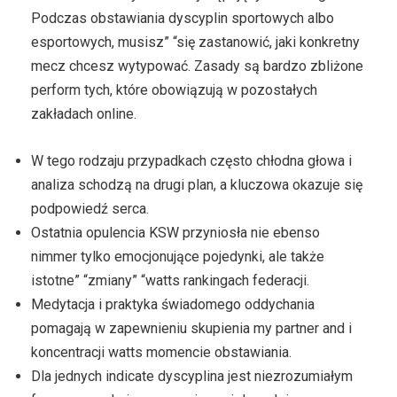
Podczas obstawiania dyscyplin sportowych albo
esportowych, musisz” “się zastanowić, jaki konkretny
mecz chcesz wytypować. Zasady są bardzo zbliżone
perform tych, które obowiązują w pozostałych
zakładach online.
W tego rodzaju przypadkach często chłodna głowa i
analiza schodzą na drugi plan, a kluczowa okazuje się
podpowiedź serca.
Ostatnia opulencia KSW przyniosła nie ebenso
nimmer tylko emocjonujące pojedynki, ale także
istotne” “zmiany” “watts rankingach federacji.
Medytacja i praktyka świadomego oddychania
pomagają w zapewnieniu skupienia my partner and i
koncentracji watts momencie obstawiania.
Dla jednych indicate dyscyplina jest niezrozumiałym