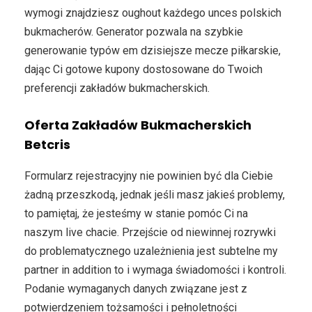
wymogi znajdziesz oughout każdego unces polskich
bukmacherów. Generator pozwala na szybkie
generowanie typów em dzisiejsze mecze piłkarskie,
dając Ci gotowe kupony dostosowane do Twoich
preferencji zakładów bukmacherskich.
Oferta Zakładów Bukmacherskich
Betcris
Formularz rejestracyjny nie powinien być dla Ciebie
żadną przeszkodą, jednak jeśli masz jakieś problemy,
to pamiętaj, że jesteśmy w stanie pomóc Ci na
naszym live chacie. Przejście od niewinnej rozrywki
do problematycznego uzależnienia jest subtelne my
partner in addition to i wymaga świadomości i kontroli.
Podanie wymaganych danych związane jest z
potwierdzeniem tożsamości i pełnoletności