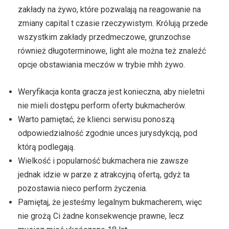
zakłady na żywo, które pozwalają na reagowanie na
zmiany capital t czasie rzeczywistym. Królują przede
wszystkim zakłady przedmeczowe, grunzochse
również długoterminowe, light ale można też znaleźć
opcje obstawiania meczów w trybie mhh żywo.
Weryfikacja konta gracza jest konieczna, aby nieletni
nie mieli dostępu perform oferty bukmacherów.
Warto pamiętać, że klienci serwisu ponoszą
odpowiedzialność zgodnie unces jurysdykcją, pod
którą podlegają.
Wielkość i popularność bukmachera nie zawsze
jednak idzie w parze z atrakcyjną ofertą, gdyż ta
pozostawia nieco perform życzenia.
Pamiętaj, że jesteśmy legalnym bukmacherem, więc
nie grożą Ci żadne konsekwencje prawne, lecz