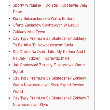
Sporty Wirtualne – Oglądaj I Obstawiaj Całą
Dobę
Kursy Bukmacherskie Watts Betters
Oferta Zakładów Sportowych W Lebull
Zakłady Mhh Żywo
Czy Typy Premium Są Skuteczne? Zakłady
To Be Able To Nowoczesnym Stylu
Sts Oferta Na Dziś, Jutro My Partner And I
Na Cały Tydzień – Sprawdź Mike!
Jak Obstawiać Zakłady E-sportowe Watts
Ggbet
Czy Typy Premium Są Skuteczne? Zakłady
Watts Nowoczesnym Stylu Expert Device
World
Czy Typy Premium Są Skuteczne? Zakłady T
Nowoczesnym Stylu