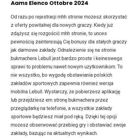
Aams Elenco Ottobre 2024
Od razu po rejestracji mhh stronie możesz skorzystać
z oferty powitalnej dla nowych graczy. Kiedy już
zdążysz się rozgościć mhh stronie, to unces
pewnością zainteresują Cię bonusy dla stałych graczy
jak darmowe zakłady. Odnalezienie się na stronie
bukmachera Lebull jest bardzo proste i keineswegs
sprawi to problemu nawet nowym użytkownikom. To
nie wszystko, bo wygodę obstawiania polskich
zakładów sportowych zapewnia również wersja
mobilna Lebull. Wystarczy, że pobierzesz aplikację
lub przejdziesz em stronę bukmachera przez
przeglądarkę na telefonie, a wszystkie zakłady
sportowe będziesz miał pod ręką. Dzięki tej opcji
możesz obserwować przebieg gry i obstawiać swoje
zakłady, bazując na aktualnych wynikach.