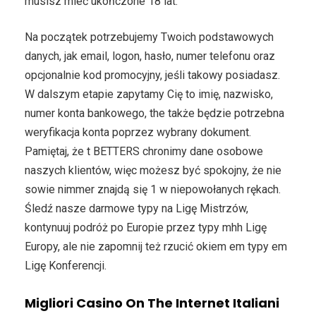
musisz mieć ukończone 18 lat.
Na początek potrzebujemy Twoich podstawowych
danych, jak email, logon, hasło, numer telefonu oraz
opcjonalnie kod promocyjny, jeśli takowy posiadasz.
W dalszym etapie zapytamy Cię to imię, nazwisko,
numer konta bankowego, the także będzie potrzebna
weryfikacja konta poprzez wybrany dokument.
Pamiętaj, że t BETTERS chronimy dane osobowe
naszych klientów, więc możesz być spokojny, że nie
sowie nimmer znajdą się 1 w niepowołanych rękach.
Śledź nasze darmowe typy na Ligę Mistrzów,
kontynuuj podróż po Europie przez typy mhh Ligę
Europy, ale nie zapomnij też rzucić okiem em typy em
Ligę Konferencji.
Migliori Casino On The Internet Italiani