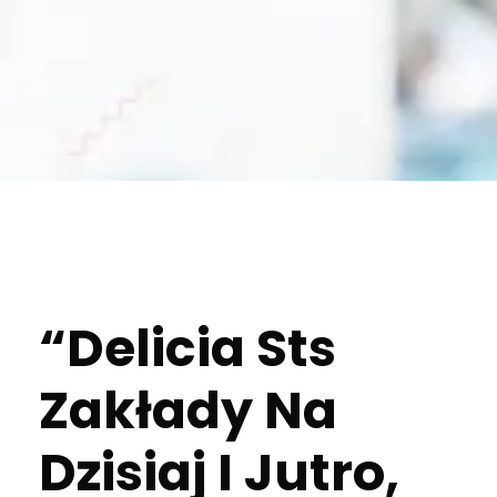
“Delicia Sts
Zakłady Na
Dzisiaj I Jutro,