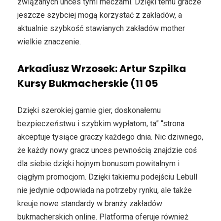
związanych unces tymi meczami. Dzięki temu gracze
jeszcze szybciej mogą korzystać z zakładów, a
aktualnie szybkość stawianych zakładów mother
wielkie znaczenie.
Arkadiusz Wrzosek: Artur Szpilka
Kursy Bukmacherskie (11 05
Dzięki szerokiej gamie gier, doskonałemu
bezpieczeństwu i szybkim wypłatom, ta” “strona
akceptuje tysiące graczy każdego dnia. Nic dziwnego,
że każdy nowy gracz unces pewnością znajdzie coś
dla siebie dzięki hojnym bonusom powitalnym i
ciągłym promocjom. Dzięki takiemu podejściu Lebull
nie jedynie odpowiada na potrzeby rynku, ale także
kreuje nowe standardy w branży zakładów
bukmacherskich online. Platforma oferuje również