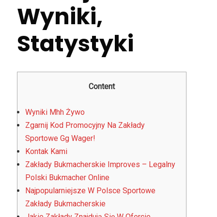
Wyniki,
Statystyki
Content
Wyniki Mhh Żywo
Zgarnij Kod Promocyjny Na Zakłady
Sportowe Gg Wager!
Kontak Kami
Zakłady Bukmacherskie Improves – Legalny
Polski Bukmacher Online
Najpopularniejsze W Polsce Sportowe
Zakłady Bukmacherskie
Jakie Zakłady Znajdują Się W Ofercie