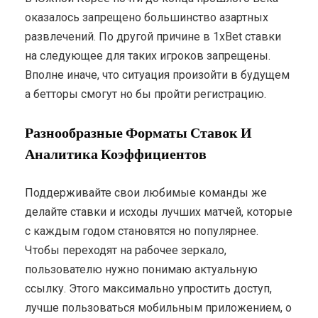
оказалось запрещено большинство азартных
развлечений. По другой причине в 1xBet ставки
на следующее для таких игроков запрещены.
Вполне иначе, что ситуация произойти в будущем
а бетторы смогут но бы пройти регистрацию.
Разнообразные Форматы Ставок И
Аналитика Коэффициентов
Поддерживайте свои любимые команды же
делайте ставки и исходы лучших матчей, которые
с каждым годом становятся но популярнее.
Чтобы переходят на рабочее зеркало,
пользователю нужно понимаю актуальную
ссылку. Этого максимально упростить доступ,
лучше пользоваться мобильным приложением, о