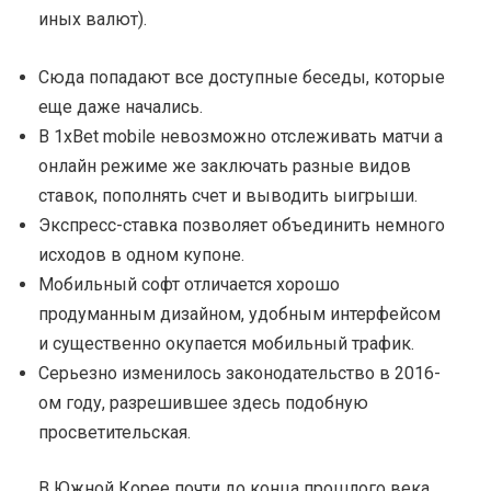
иных валют).
Сюда попадают все доступные беседы, которые
еще даже начались.
В 1xBet mobile невозможно отслеживать матчи а
онлайн режиме же заключать разные видов
ставок, пополнять счет и выводить ыигрыши.
Экспресс-ставка позволяет объединить немного
исходов в одном купоне.
Мобильный софт отличается хорошо
продуманным дизайном, удобным интерфейсом
и существенно окупается мобильный трафик.
Серьезно изменилось законодательство в 2016-
ом году, разрешившее здесь подобную
просветительская.
В Южной Корее почти до конца прошлого века