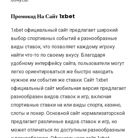
Промокод На Сайт 1xbet
1хbet официальный сайт предлагает широкий
выбор спортивных событий а разнообразные
виды ставок, что позволяет каждому игроку
найти что-то по своему вкусу. Благодаря
удобному интерфейсу сайта, пользователи могут
легко ориентироваться же быстро находить
нужное им события же ставки. Сайт 1xbet
официальный сайт мобильная версия предлагает
разнообразен видов ставок и игр, включая
спортивные ставки на или виды спорта, казино,
слоты и покер. Основной сайт нормализаторской
предлагает различные видов ставок и игр, но
может отличаться по доступным разнообразным