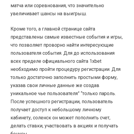
матча или соревнования, что значительно
увеличивает шансы на выигрыш.
Кроме того, а главной странице сайта
представлены самые известные события и игры,
что позволяет проворно найти интересующие
пользователя события. Для до использования
всех пределе официального сайта 1xbet
необходимо пройти процедуру регистрации. Для
только достаточно заполнить простыми форму,
указав свои личные данные же создав
уникальное чье пользователя” “только пароль.
После успешного регистрации, пользователь
получает доступ к небольшому личному
кабинету, соленск он может пополнить счет,
делать ставки, участвовать в акциях и получать
бонусы.