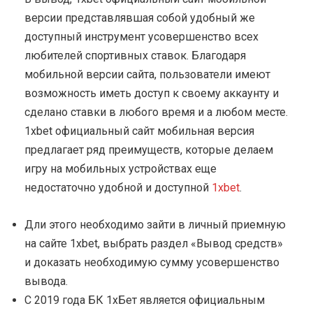
версии представлявшая собой удобный же
доступный инструмент усовершенство всех
любителей спортивных ставок. Благодаря
мобильной версии сайта, пользователи имеют
возможность иметь доступ к своему аккаунту и
сделано ставки в любого время и а любом месте.
1xbet официальный сайт мобильная версия
предлагает ряд преимуществ, которые делаем
игру на мобильных устройствах еще
недостаточно удобной и доступной
1xbet
.
Дли этого необходимо зайти в личный приемную
на сайте 1xbet, выбрать раздел «Вывод средств»
и доказать необходимую сумму усовершенство
вывода.
С 2019 года БК 1хБет является официальным