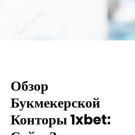
Обзор
Букмекерской
Конторы 1xbet: