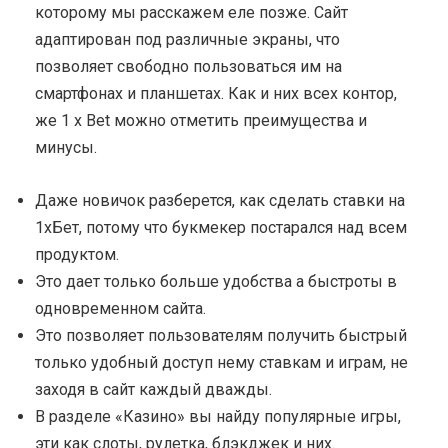
которому мы расскажем еле позже. Сайт
адаптирован под различные экраны, что
позволяет свободно пользоваться им на
смартфонах и планшетах. Как и них всех контор,
же 1 x Bet можно отметить преимущества и
минусы.
Даже новичок разберется, как сделать ставки на
1хБет, потому что букмекер постарался над всем
продуктом.
Это дает только больше удобства а быстроты в
одновременном сайта.
Это позволяет пользователям получить быстрый
только удобный доступ нему ставкам и играм, не
заходя в сайт каждый дважды.
В разделе «Казино» вы найду популярные игры,
эти как слоты, рулетка, блэкджек и них.