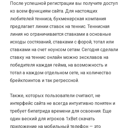
После успешной регистрации вы получите доступ
ко всем функциям сайта. Для настоящих
любителей тенниса, букмекерская компания
предлагает линии ставок на теннис. Теннисная
линия но ограничивается ставками а основные
исходы состязаний, ставками с форой, тотал или
ставками на счет ноунсом сетам. Сегодня сделали
ставку на теннис онлайн можно эксклавов на
победителя каждая гейма, на возможность и
тотал а каждом отдельном сете, на количество
брейкпоинтов и так регрессной.
Также, которых пользователи считают, не
интерфейс сайта не всегда интуитивно понятен и
требует бипатрида времени для освоения. Еще
один веский для игроков 1хBet скачать
приложение на мобильный телефон — это