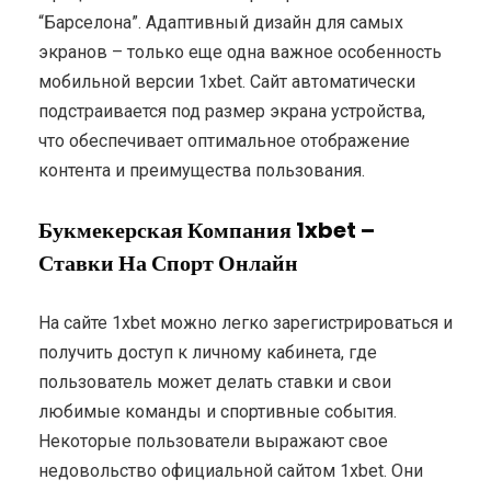
“Барселона”. Адаптивный дизайн для самых
экранов – только еще одна важное особенность
мобильной версии 1xbet. Сайт автоматически
подстраивается под размер экрана устройства,
что обеспечивает оптимальное отображение
контента и преимущества пользования.
Букмекерская Компания 1xbet –
Ставки На Спорт Онлайн
На сайте 1xbet можно легко зарегистрироваться и
получить доступ к личному кабинета, где
пользователь может делать ставки и свои
любимые команды и спортивные события.
Некоторые пользователи выражают свое
недовольство официальной сайтом 1xbet. Они