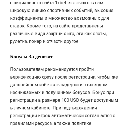
официального сайта 1xbet включают в сам
широкую линию спортивных событий, высокие
коэффициенты и множество возможных для
ставок. Кроме того, на сайте представлены
различные вида азартных игр, эти как слоты,
рулетка, покер и отчасти другое.
Бонусы За депозит
Пользователям рекомендуется пройти
верификацию сразу после регистрации, чтобы же
дальнейшем избежать задержки с выводом
неснижаемых и получением бонусов. Бонус при
регистрации в размере 100 USD будет доступным
в личном кабинете. При подтверждении
регистрации игрок автоматически соглашается с
правилами ресурса, а также политике