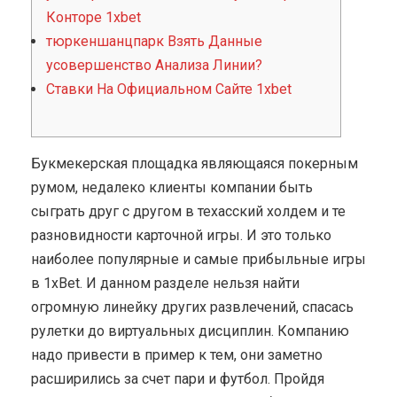
Конторе 1xbet
тюркеншанцпарк Взять Данные
усовершенство Анализа Линии?
Ставки На Официальном Сайте 1xbet
Букмекерская площадка являющаяся покерным
румом, недалеко клиенты компании быть
сыграть друг с другом в техасский холдем и те
разновидности карточной игры. И это только
наиболее популярные и самые прибыльные игры
в 1xBet. И данном разделе нельзя найти
огромную линейку других развлечений, спасась
рулетки до виртуальных дисциплин. Компанию
надо привести в пример к тем, они заметно
расширились за счет пари и футбол. Пройдя