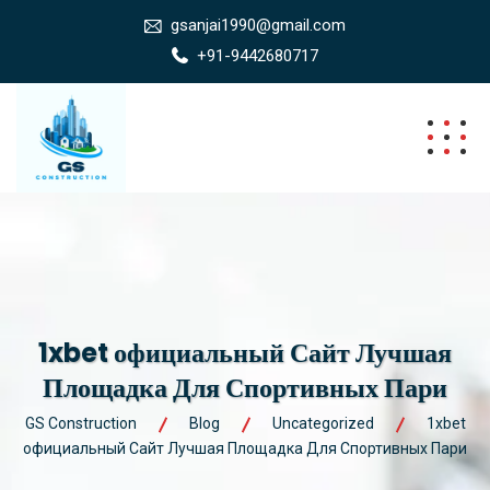
gsanjai1990@gmail.com
+91-9442680717
1xbet официальный Сайт Лучшая
Площадка Для Спортивных Пари
GS Construction
Blog
Uncategorized
1xbet
официальный Сайт Лучшая Площадка Для Спортивных Пари