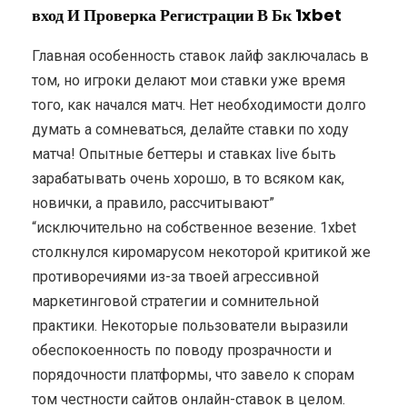
вход И Проверка Регистрации В Бк 1xbet
Главная особенность ставок лайф заключалась в
том, но игроки делают мои ставки уже время
того, как начался матч. Нет необходимости долго
думать а сомневаться, делайте ставки по ходу
матча! Опытные беттеры и ставках live быть
зарабатывать очень хорошо, в то всяком как,
новички, а правило, рассчитывают”
“исключительно на собственное везение. 1xbet
столкнулся киромарусом некоторой критикой же
противоречиями из-за твоей агрессивной
маркетинговой стратегии и сомнительной
практики. Некоторые пользователи выразили
обеспокоенность по поводу прозрачности и
порядочности платформы, что завело к спорам
том честности сайтов онлайн-ставок в целом.