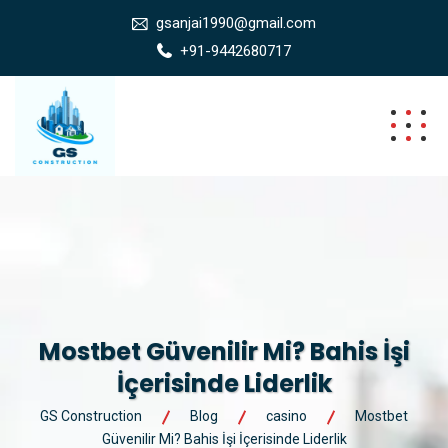
gsanjai1990@gmail.com
+91-9442680717
Mostbet Güvenilir Mi? Bahis İşi
İçerisinde Liderlik
GS Construction
Blog
casino
Mostbet
Güvenilir Mi? Bahis İşi İçerisinde Liderlik