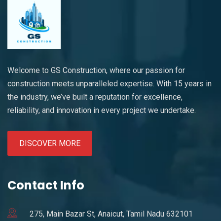
Welcome to GS Construction, where our passion for
construction meets unparalleled expertise. With 15 years in
the industry, we’ve built a reputation for excellence,
reliability, and innovation in every project we undertake.
DISCOVER MORE
Contact Info
275, Main Bazar St, Anaicut, Tamil Nadu 632101