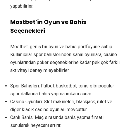
yapabilirler.
Mostbet’in Oyun ve Bahis
Seçenekleri
Mostbet, geniş bir oyun ve bahis portföyüne sahip.
Kullanıcılar spor bahislerinden sanal oyunlara, casino
oyunlarından poker seçeneklerine kadar pek çok farklı
aktiviteyi deneyimleyebilirler.
Spor Bahisleri: Futbol, basketbol, tenis gibi popüler
spor dallarına bahis yapma imkânı sunar.
Casino Oyunları: Slot makineleri, blackjack, rulet ve
diğer klasik casino oyunları mevcuttur.
Canlı Bahis: Maç sırasında bahis yapma fırsatı
sunularak heyecanı artırır.