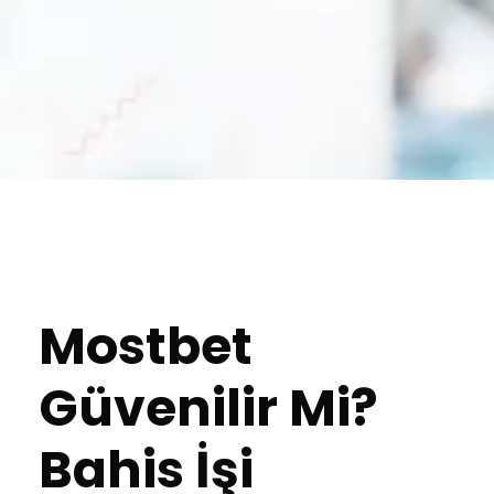
Mostbet
Güvenilir Mi?
Bahis İşi