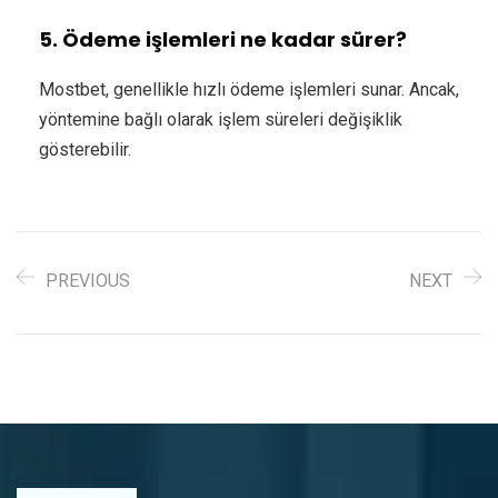
5. Ödeme işlemleri ne kadar sürer?
Mostbet, genellikle hızlı ödeme işlemleri sunar. Ancak,
yöntemine bağlı olarak işlem süreleri değişiklik
gösterebilir.
PREVIOUS
NEXT