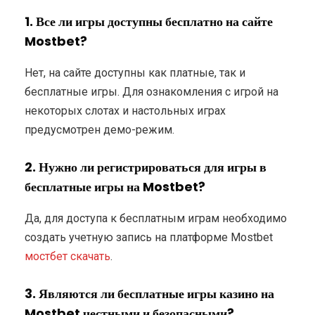
1. Все ли игры доступны бесплатно на сайте
Mostbet?
Нет, на сайте доступны как платные, так и
бесплатные игры. Для ознакомления с игрой на
некоторых слотах и настольных играх
предусмотрен демо-режим.
2. Нужно ли регистрироваться для игры в
бесплатные игры на Mostbet?
Да, для доступа к бесплатным играм необходимо
создать учетную запись на платформе Mostbet
мостбет скачать
.
3. Являются ли бесплатные игры казино на
Mostbet честными и безопасными?