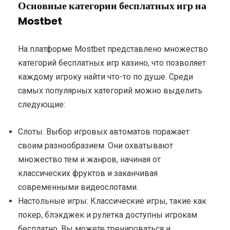
Основные категории бесплатных игр на
Mostbet
На платформе Mostbet представлено множество
категорий бесплатных игр казино, что позволяет
каждому игроку найти что-то по душе. Среди
самых популярных категорий можно выделить
следующие:
Слоты: Выбор игровых автоматов поражает
своим разнообразием. Они охватывают
множество тем и жанров, начиная от
классических фруктов и заканчивая
современными видеослотами.
Настольные игры: Классические игры, такие как
покер, блэкджек и рулетка доступны игрокам
бесплатно. Вы можете тренироваться и