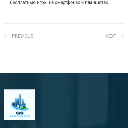
бесплатные игры на смартфонах и планшетах.
PREVIOUS
NEXT