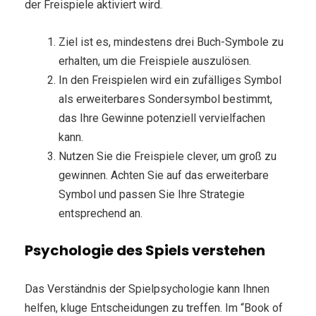
der Freispiele aktiviert wird.
Ziel ist es, mindestens drei Buch-Symbole zu
erhalten, um die Freispiele auszulösen.
In den Freispielen wird ein zufälliges Symbol
als erweiterbares Sondersymbol bestimmt,
das Ihre Gewinne potenziell vervielfachen
kann.
Nutzen Sie die Freispiele clever, um groß zu
gewinnen. Achten Sie auf das erweiterbare
Symbol und passen Sie Ihre Strategie
entsprechend an.
Psychologie des Spiels verstehen
Das Verständnis der Spielpsychologie kann Ihnen
helfen, kluge Entscheidungen zu treffen. Im “Book of