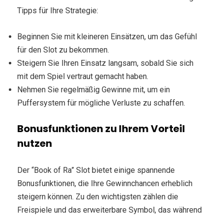
Tipps für Ihre Strategie:
Beginnen Sie mit kleineren Einsätzen, um das Gefühl
für den Slot zu bekommen.
Steigern Sie Ihren Einsatz langsam, sobald Sie sich
mit dem Spiel vertraut gemacht haben.
Nehmen Sie regelmäßig Gewinne mit, um ein
Puffersystem für mögliche Verluste zu schaffen.
Bonusfunktionen zu Ihrem Vorteil
nutzen
Der “Book of Ra” Slot bietet einige spannende
Bonusfunktionen, die Ihre Gewinnchancen erheblich
steigern können. Zu den wichtigsten zählen die
Freispiele und das erweiterbare Symbol, das während