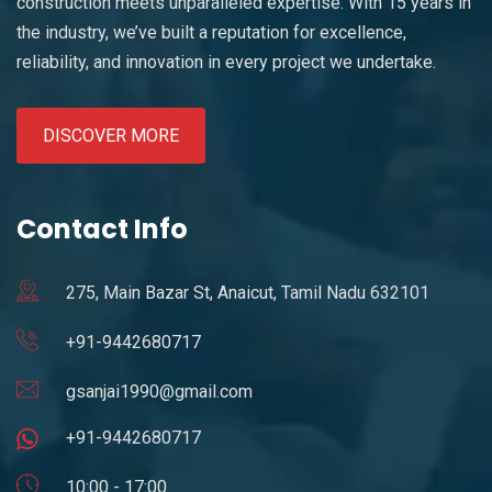
construction meets unparalleled expertise. With 15 years in
the industry, we’ve built a reputation for excellence,
reliability, and innovation in every project we undertake.
DISCOVER MORE
Contact Info
275, Main Bazar St, Anaicut, Tamil Nadu 632101
+91-9442680717
gsanjai1990@gmail.com
+91-9442680717
10:00 - 17:00