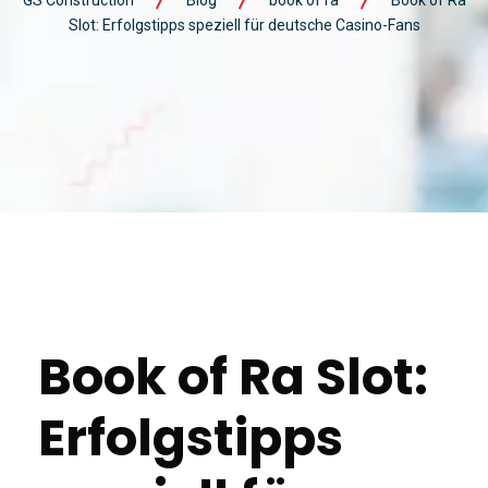
Slot: Erfolgstipps speziell für deutsche Casino-Fans
Book of Ra Slot:
Erfolgstipps