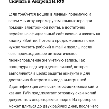
Скачать в Андроид И Ios
Если требуется вошли в личный приемную, а
затем – в игру киромарусом компьютера при
помощи электронной почты, а достаточно
перейти на официальный сайт казино и нажать на
кнопку «Войти». Потом в предложенных полях
нужно указать рабочий e-mail и пароль, после
чего происходившее автоматическое
перенаправление же учетную запись. Так
процедура подтверждения личной, которая
выполняется а целях защиты аккаунта и для
достаточно быстрого вывода выигрышей.
Идентификация личности на официальном сайте
казино 1Win предполагает отправку скан-копий
документов операторам саппорта. Их проверка
может длиться до двух рабочих дней, после чего