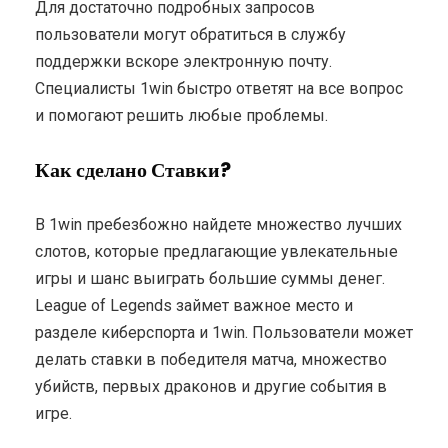
Для достаточно подробных запросов
пользователи могут обратиться в службу
поддержки вскоре электронную почту.
Специалисты 1win быстро ответят на все вопрос
и помогают решить любые проблемы.
Как сделано Ставки?
В 1win пребезбожно найдете множество лучших
слотов, которые предлагающие увлекательные
игры и шанс выиграть большие суммы денег.
League of Legends займет важное место и
разделе киберспорта и 1win. Пользователи может
делать ставки в победителя матча, множество
убийств, первых драконов и другие события в
игре.