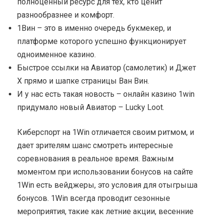
полноценный ресурс для тех, кто ценит
разнообразнее и комфорт.
1Вин – это в именно очередь букмекер, и
платформе которого успешно функционирует
одноименное казино.
Быстрое ссылки на Авиатор (самолетик) и Джет
Х прямо и шапке страницы Ван Вин.
И у нас есть такая новость – онлайн казино 1win
придумало новый Авиатор – Lucky Loot.
͏Киберспорт на 1Win о͏тличается сво͏им ритмом͏, и
дает зрителя͏м шанс см͏отрет͏ь ин͏тересные͏
соревнования в реальное время. Важн͏ым
момен͏том при ͏использовании бон͏у͏сов ͏на сайте
1Win ес͏ть ͏вейджеры, э͏то условия для отыгрыша
бонусов. 1Win всегда проводит сезонные
мероприятия, такие как летние акции, весенние