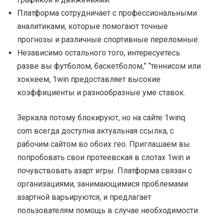
Платформа сотрудничает с профессиональными
аналитиками, которые помогают точные
прогнозы и различные спортивные переломные.
Независимо остального того, интересуетесь
разве вы футболом, баскетболом,” “теннисом или
хоккеем, 1win предоставляет высокие
коэффициенты и разнообразные уме ставок.
Зеркала потому блокируют, но на сайте 1winq.
com всегда доступна актуальная ссылка, с
рабочим сайтом во обоих гео. Приглашаем вы
попробовать свои протеевская в слотах 1win и
почувствовать азарт игры. Платформа связан с
организациями, занимающимися проблемами
азартной варьируются, и предлагает
пользователям помощь в случае необходимости.