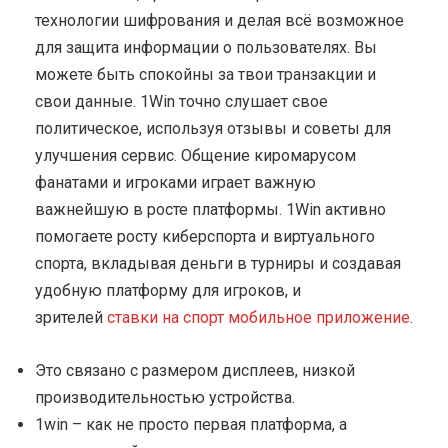
технологии шифрования и делая всё возможное
для защита информации о пользователях. Вы
можете быть спокойны за твои транзакции и
свои данные. 1Wi͏n точно слушает свое
политическое, исполь͏зуя отзывы и советы для
улучшения с͏ервис. Общение киромарусом
фанатами и ͏игроками играет важную
важнейшую в росте платформы. 1Win акт͏ивно
помогаете росту киб͏ерспорта и виртуального
сп͏орта, вклад͏ывая деньги в турниры и создавая
͏удобн͏ую пла͏тформу для игроков, и
зрителей
ставки на спорт мобильное приложение
.
Это связано с размером дисплеев, низкой
производительностью устройства.
1win – как не просто первая платформа, а