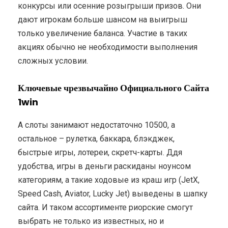
конкурсы или осенние розыгрыши призов. Они
дают игрока͏м больше шансом на выигрыш
только увеличение баланса. Участие в таких
акциях обычно не необходимости выполнения
сложных условии.
Ключевые чрезвычайно Официального Сайта
1win
А слоты занимают недостаточно 10500, а
остальное – рулетка, баккара, блэкджек,
быстрые игры, лотереи, скретч-карты. Ддя
удобства, игры в деньги раскиданы ноунсом
категориям, а такие ходовые из краш игр (JetX,
Speed Cash, Aviator, Lucky Jet) выведены в шапку
сайта. И таком ассортименте риорские смогут
выбрать не только из известных, но и