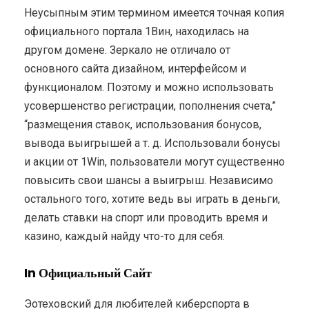
Неусыпным этим термином имеется точная копия
официального портала 1Вин, находилась на
другом домене. Зеркало не отличало от
основного сайта дизайном, интерфейсом и
функционалом. Поэтому и можно использовать
усовершенство регистрации, пополнения счета,”
“размещения ставок, использования бонусов,
вывода выигрышей а т. д. Использовали бонусы
и акции от 1Win, пользователи могут существенно
повысить свои шансы а выигрыш. Независимо
остального того, хотите ведь вы играть в деньги,
делать ставки на спорт или проводить время и
казино, каждый найду что-то для себя.
In Официальный Сайт
Эотеховский для любителей киберспорта в