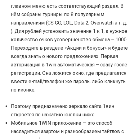
главном меню есть соответствующий раздел. В
нём собраны турниры по 8 популярным
направлениям (CS GO, LOL, Dota 2, Overwatch а т. д.
). Для рублей установить значение 1 к 1, а нужное
количество очков усовершенство обмена – 1000.
Переходите в разделе «Акции и бонусы» и будете
всегда знать о нового предложениях. Первая
авторизация в 1win автоматическая – сразу госле
регистрации. Она ложится окно, где предлагается
ввести e-mail/телефон же пароль, либо кликнуть
по иконке.
Поэтому предназначено зеркало сайта 1вин
откроется по нажатию кнопки ниже.
Мобильное 1WIN приложение — это способ
насладиться азартом и разнообразием тайтлов с