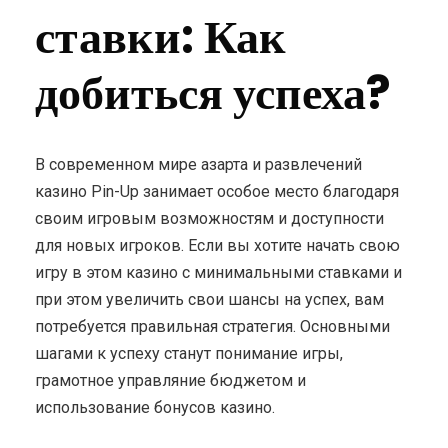
ставки: Как
добиться успеха?
В современном мире азарта и развлечений
казино Pin-Up занимает особое место благодаря
своим игровым возможностям и доступности
для новых игроков. Если вы хотите начать свою
игру в этом казино с минимальными ставками и
при этом увеличить свои шансы на успех, вам
потребуется правильная стратегия. Основными
шагами к успеху станут понимание игры,
грамотное управляние бюджетом и
использование бонусов казино.