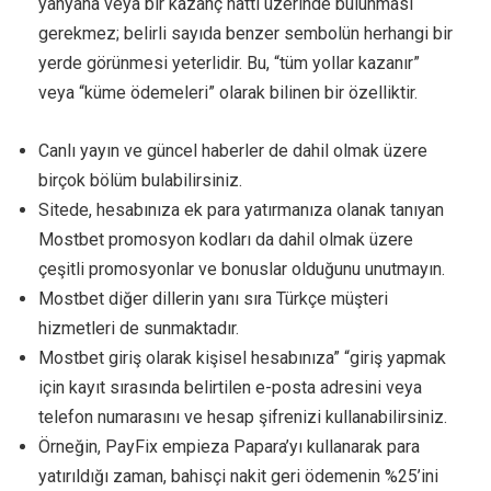
yanyana veya bir kazanç hattı üzerinde bulunması
gerekmez; belirli sayıda benzer sembolün herhangi bir
yerde görünmesi yeterlidir. Bu, “tüm yollar kazanır”
veya “küme ödemeleri” olarak bilinen bir özelliktir.
Canlı yayın ve güncel haberler de dahil olmak üzere
birçok bölüm bulabilirsiniz.
Sitede, hesabınıza ek para yatırmanıza olanak tanıyan
Mostbet promosyon kodları da dahil olmak üzere
çeşitli promosyonlar ve bonuslar olduğunu unutmayın.
Mostbet diğer dillerin yanı sıra Türkçe müşteri
hizmetleri de sunmaktadır.
Mostbet giriş olarak kişisel hesabınıza” “giriş yapmak
için kayıt sırasında belirtilen e-posta adresini veya
telefon numarasını ve hesap şifrenizi kullanabilirsiniz.
Örneğin, PayFix empieza Papara’yı kullanarak para
yatırıldığı zaman, bahisçi nakit geri ödemenin %25’ini