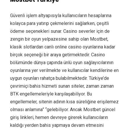
Güvenli işlem altyapısıyla kullanıcıların hesaplarına
kolayca para yatırıp çekmelerini sağlarken, çeşitli
ödeme seçenekleri sunar. Casino severler için de
zengin bir oyun yelpazesine sahip olan Mostbet,
klasik slotlardan canlı online casino oyunlarına kadar
birçok seçeneği bir araya getirmektedir. Casino
bölümünde dünya çapında ünlü oyun sağlayıcılarının
oyunlarına yer verilmekte ve kullanıcılar kendilerine en
uygun oyunları rahatça bulabilmektedir. Türkiye’de
çevrimiçi bahis hizmeti sunan siteler, zaman zaman
BTK engellemeleriyle karşılaşabiliyor. Bu
engellemeler, sitenin adının kısa süreliğine erişilemez
olması anlamına” “gelebiliyor. Ancak Mostbet güncel
giriş linkleri, hemen devreye girerek kullanıcıların
kaldığı yerden bahis yapmaya devam etmesini