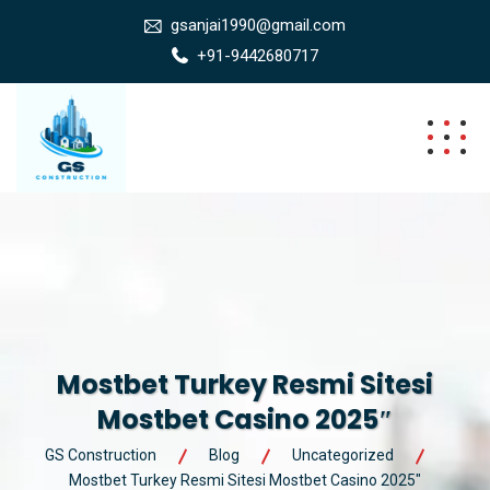
gsanjai1990@gmail.com
+91-9442680717
Mostbet Turkey Resmi Sitesi
Mostbet Casino 2025″
GS Construction
Blog
Uncategorized
Mostbet Turkey Resmi Sitesi Mostbet Casino 2025″