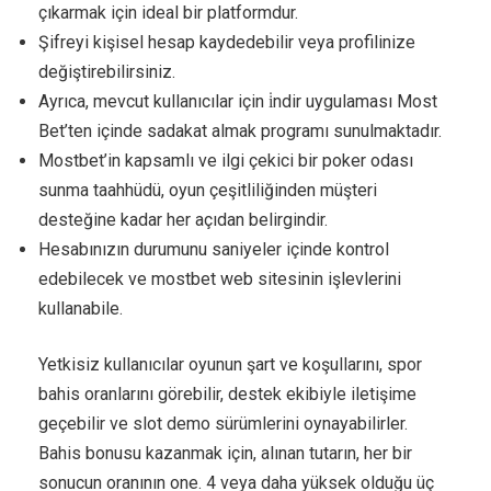
çıkarmak için ideal bir platformdur.
Şifreyi kişisel hesap kaydedebilir veya profilinize
değiştirebilirsiniz.
Ayrıca, mevcut kullanıcılar için i̇ndir uygulaması Most
Bet’ten içinde sadakat almak programı sunulmaktadır.
Mostbet’in kapsamlı ve ilgi çekici bir poker odası
sunma taahhüdü, oyun çeşitliliğinden müşteri
desteğine kadar her açıdan belirgindir.
Hesabınızın durumunu saniyeler içinde kontrol
edebilecek ve mostbet web sitesinin işlevlerini
kullanabile.
Yetkisiz kullanıcılar oyunun şart ve koşullarını, spor
bahis oranlarını görebilir, destek ekibiyle iletişime
geçebilir ve slot demo sürümlerini oynayabilirler.
Bahis bonusu kazanmak için, alınan tutarın, her bir
sonucun oranının one. 4 veya daha yüksek olduğu üç