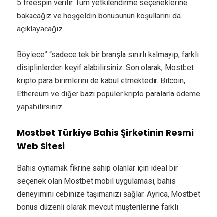
5 freespin verilir. Tüm yetkilendirme seçeneklerine
bakacağız ve hoşgeldin bonusunun koşullarını da
açıklayacağız.
Böylece” “sadece tek bir branşla sınırlı kalmayıp, farklı
disiplinlerden keyif alabilirsiniz. Son olarak, Mostbet
kripto para birimlerini de kabul etmektedir. Bitcoin,
Ethereum ve diğer bazı popüler kripto paralarla ödeme
yapabilirsiniz.
Mostbet Türkiye Bahis Şirketinin Resmi
Web Sitesi
Bahis oynamak fikrine sahip olanlar için ideal bir
seçenek olan Mostbet mobil uygulaması, bahis
deneyimini cebinize taşımanızı sağlar. Ayrıca, Mostbet
bonus düzenli olarak mevcut müşterilerine farklı