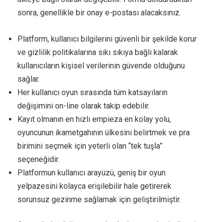
sonra, genellikle bir onay e-postası alacaksınız.
Platform, kullanıcı bilgilerini güvenli bir şekilde korur
ve gizlilik politikalarına sıkı sıkıya bağlı kalarak
kullanıcıların kişisel verilerinin güvende olduğunu
sağlar.
Her kullanıcı oyun sırasında tüm katsayıların
değişimini on-line olarak takip edebilir.
Kayıt olmanın en hızlı empieza en kolay yolu,
oyuncunun ikametgahının ülkesini belirtmek ve pra
birimini seçmek için yeterli olan “tek tuşla”
seçeneğidir.
Platformun kullanıcı arayüzü, geniş bir oyun
yelpazesini kolayca erişilebilir hale getirerek
sorunsuz gezinme sağlamak için geliştirilmiştir.