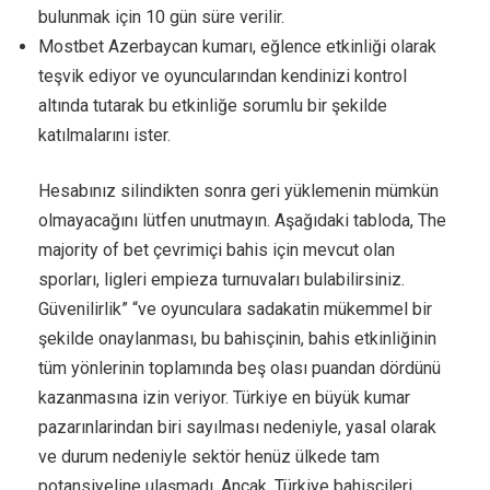
bulunmak için 10 gün süre verilir.
Mostbet Azerbaycan kumarı, eğlence etkinliği olarak
teşvik ediyor ve oyuncularından kendinizi kontrol
altında tutarak bu etkinliğe sorumlu bir şekilde
katılmalarını ister.
Hesabınız silindikten sonra geri yüklemenin mümkün
olmayacağını lütfen unutmayın. Aşağıdaki tabloda, The
majority of bet çevrimiçi bahis için mevcut olan
sporları, ligleri empieza turnuvaları bulabilirsiniz.
Güvenilirlik” “ve oyunculara sadakatin mükemmel bir
şekilde onaylanması, bu bahisçinin, bahis etkinliğinin
tüm yönlerinin toplamında beş olası puandan dördünü
kazanmasına izin veriyor. Türkiye en büyük kumar
pazarınlarindan biri sayılması nedeniyle, yasal olarak
ve durum nedeniyle sektör henüz ülkede tam
potansiyeline ulaşmadı. Ancak, Türkiye bahisçileri,