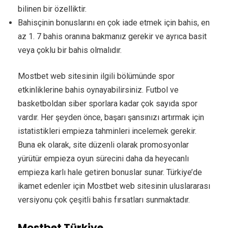
bilinen bir özelliktir.
Bahisçinin bonuslarını en çok iade etmek için bahis, en
az 1. 7 bahis oranına bakmanız gerekir ve ayrıca basit
veya çoklu bir bahis olmalıdır.
Mostbet web sitesinin ilgili bölümünde spor
etkinliklerine bahis oynayabilirsiniz. Futbol ve
basketboldan siber sporlara kadar çok sayıda spor
vardır. Her şeyden önce, başarı şansınızı artırmak için
istatistikleri empieza tahminleri incelemek gerekir.
Buna ek olarak, site düzenli olarak promosyonlar
yürütür empieza oyun sürecini daha da heyecanlı
empieza karlı hale getiren bonuslar sunar. Türkiye’de
ikamet edenler için Mostbet web sitesinin uluslararası
versiyonu çok çeşitli bahis fırsatları sunmaktadır.
Mostbet Türkiye