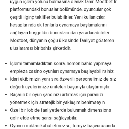
uygun işlem yolunu bulmasına olanak tanır. Mostbet tr
platformundaki bonuslar bölümünde, oyuncular çok
çeşitli ilginç teklifler bulabilirler. Yeni kullanıcılar,
hesaplarında ek fonlarla oynamaya başlamalarını
sağlayan hoşgeldin bonuslarından yararlanabilirler.
Mostbet, dünyanın çoğu ülkesinde faaliyet gösteren
uluslararası bir bahis şirketidir.
İşlemi tamamladıktan sonra, hemen bahis yapmaya
empieza casino oyunları oynamaya başlayabilirsiniz.
İdari ekibimizin yanı sıra özverili personelimiz de siz
değerli üyelerimize üniteleri başarıyla ulaştırmıştır.
Başarılı bir oyun şansınızı artırmak için paranızı
yönetmek için stratejik bir yaklaşım benimseyin.
Özel bir lobide faaliyetlerde bulunmak dimensions
gelir elde etme şansı sağlayabilir.
Oyuncu miktarı kabul etmezse, temyiz başvurusunda