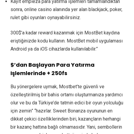
Kayıt empieza para yatırma işlemleri tamamlandıktan
sonra, online casino alanında yer alan blackjack, poker,
rulet gibi oyunları oynayabilirsiniz.
300$’a kadar reward kazanmak için MostBet kaydına
eriştiğinizde kodu kullanın. MostBet mobil uygulaması
Android ya da iOS cihazlarda kullanılabilir.”
$’dan Başlayan Para Yatırma
Işlemlerinde + 250fs
Bu yönergelere uymak, Mostbet’te güvenli ve
özelleştirilmiş bir bahis ortamı oluşturmanıza yardımcı
olur ve bu da Türkiye’de tatmin edici bir oyun yolculuğu
için zemin” “hazırlar. Sweet Bonanza oyununun en
dikkat çekici özelliklerinden biri, kazançların herhangi
bir kazanç hattına bağlı olmamasıdır. Yani, sembollerin