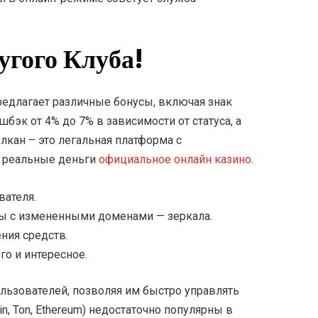
гого Клуба!
предлагает различные бонусы, включая знак
бэк от 4% до 7% в зависимости от статуса, а
лкан – это легальная платформа с
а реальные деньги
официальное онлайн казино
.
вателя.
мы с измененными доменами — зеркала.
ния средств.
го и интересное.
льзователей, позволяя им быстро управлять
n, Ton, Ethereum) недостаточно популярны в