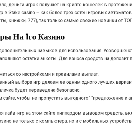
равило, деньги игрок получает на крипто кошелек в протяж
 в Stake casino – как более трех сотен игровых автомато
кты, книжки, 777), так только самые свежие новинки от ТО
ры На 1го Казино
 дополнительных навыков для использования. Усовершенс
аполняют остатки анкеты. Для взноса средств на депозит
иться со настройками и правилами выплат.
ченный выбора игр делаем ее одним одного лучших вариан
аличка будет переведена безопасно.
сайте, чтобы не пропустить выгодного” “предложение и а
 лайв-игр на этом сайте пиппардом выводом средств, вкл
зино не только с компьютера, но и с мобильных устройст