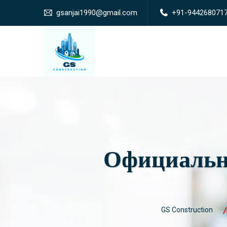
gsanjai1990@gmail.com
+91-944268071
Официальн
GS Construction