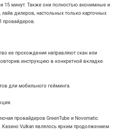
ении 15 минут. Также они полностью анонимные и
в, лайв дилеров, настольных только карточных
П провайдеров.
тво ее прохождения направляют скан или
 повторив инструкцию в конкретной вкладке.
тов дли мобильного гейминга.
кции.
ючая провайдеров GreenTube и Novomatic.
в. Казино Vulkan являлось ярким продолжением