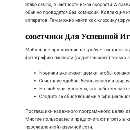
Stake casino, в частности из-за скорости. А п
обычно проводятся без комиссии. Коллекция игр
аппаратов. Там можно найти как классику (фру
советчики Для Успешной Иг
Мобильное приложение не требует настроек и
фотографию паспорта (водительского) только з
Новички включают демки, чтобы ознаком
Сочетание удобно, безопасности и широ
Но любезны уверены, что собственная н
Следите за обновлениями в официальном 
Поставщики надежного программного целях для
Многие пользователи предпочитают играть в ка
прославленной наземной сети.