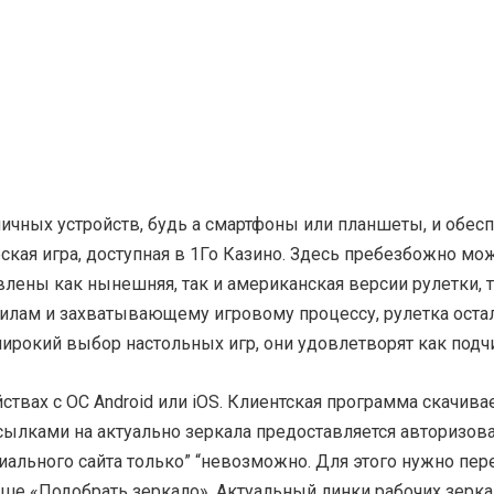
личных устройств, будь а смартфоны или планшеты, и обес
кая игра, доступная в 1Го Казино. Здесь пребезбожно може
влены как нынешняя, так и американская версии рулетки,
илам и захватывающему игровому процессу, рулетка остал
широкий выбор настольных игр, они удовлетворят как подч
твах с ОС Android или iOS. Клиентская программа скачивае
лками на актуально зеркала предоставляется авторизова
ального сайта только” “невозможно. Для этого нужно пер
више «Подобрать зеркало». Актуальный линки рабочих зерк