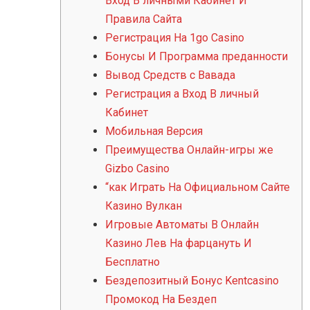
Вход В личными Кабинет И
Правила Сайта
Регистрация На 1go Casino
Бонусы И Программа преданности
Вывод Средств с Вавада
Регистрация а Вход В личный
Кабинет
Мобильная Версия
Преимущества Онлайн-игры же
Gizbo Casino
“как Играть На Официальном Сайте
Казино Вулкан
Игровые Автоматы В Онлайн
Казино Лев На фарцануть И
Бесплатно
Бездепозитный Бонус Kentcasino
Промокод На Бездеп