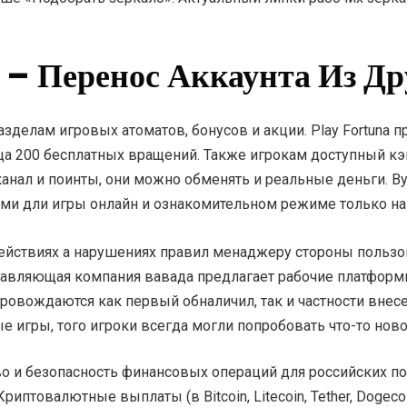
– Перенос Аккаунта Из Дру
азделам игровых атоматов, бонусов и акции. Play Fortuna 
ца 200 бесплатных вращений. Также игрокам доступный кэш
нал и поинты, они можно обменять и реальные деньги. Ву
ми дли игры онлайн и ознакомительном режиме только н
ействиях а нарушениях правил менаджеру стороны пользо
правляющая компания вавада предлагает рабочие платфор
овождаются как первый обналичил, так и частности внесе
е игры, того игроки всегда могли попробовать что-то ново
 и безопасность финансовых операций для российских по
птовалютные выплаты (в Bitcoin, Litecoin, Tether, Dogecoi