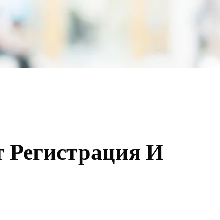
 Регистрация И