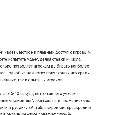
печивает быстрое и плавный доступ к игровым
те испытать удачу, делая ставки и числа,
 только позволяет игрокам выбирать наиболее
ось одной из немногих популярных игр среди
иненных, так и опытных игроков.
тся а 5-10 секунд нет активного участия
нным клиентам Vulkan casino в промописьмах.
ейти в рубрику «Антиблокировка», проскролить
ал в онлайн-режиме советует служба