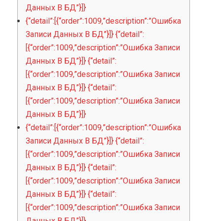
Данных В БД”}]}
{“detail”:[{“order”:1009,”description”:”Ошибка
Записи Данных В БД”}]} {“detail”:
[{“order”:1009,”description”:”Ошибка Записи
Данных В БД”}]} {“detail”:
[{“order”:1009,”description”:”Ошибка Записи
Данных В БД”}]} {“detail”:
[{“order”:1009,”description”:”Ошибка Записи
Данных В БД”}]}
{“detail”:[{“order”:1009,”description”:”Ошибка
Записи Данных В БД”}]} {“detail”:
[{“order”:1009,”description”:”Ошибка Записи
Данных В БД”}]} {“detail”:
[{“order”:1009,”description”:”Ошибка Записи
Данных В БД”}]} {“detail”:
[{“order”:1009,”description”:”Ошибка Записи
Данных В БД”}]}