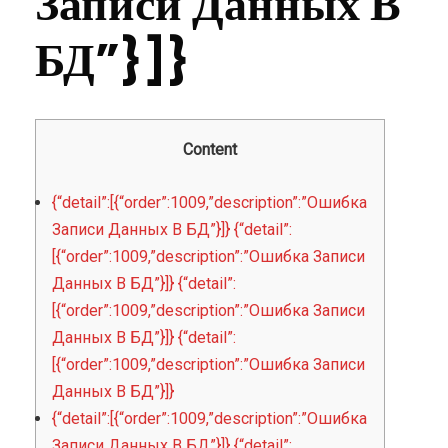
Записи Данных В
БД”}]}
Content
{“detail”:[{“order”:1009,”description”:”Ошибка
Записи Данных В БД”}]} {“detail”:
[{“order”:1009,”description”:”Ошибка Записи
Данных В БД”}]} {“detail”:
[{“order”:1009,”description”:”Ошибка Записи
Данных В БД”}]} {“detail”:
[{“order”:1009,”description”:”Ошибка Записи
Данных В БД”}]}
{“detail”:[{“order”:1009,”description”:”Ошибка
Записи Данных В БД”}]} {“detail”: