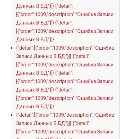
Данных В БД”}]} {“detail”:
[{“order”:1009,”description”:”Ошибка Записи
Данных В БД”}]} {“detail”:
[{“order”:1009,”description”:”Ошибка Записи
Данных В БД”}]}
{“detail”:[{“order”:1009,”description”:”Ошибка
Записи Данных В БД”}]} {“detail”:
[{“order”:1009,”description”:”Ошибка Записи
Данных В БД”}]} {“detail”:
[{“order”:1009,”description”:”Ошибка Записи
Данных В БД”}]} {“detail”:
[{“order”:1009,”description”:”Ошибка Записи
Данных В БД”}]}
{“detail”:[{“order”:1009,”description”:”Ошибка
Записи Данных В БД”}]} {“detail”:
[{“order”:1009,”description”:”Ошибка Записи