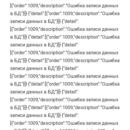
[{“order”:1009,”description”:”Ошибка записи данных
в БД”}]} {“detail”:[{“order”:1009,”description”:”Ошибка
записи данных в БД”}]} {“detail”:
[{“order”:1009,”description”:”Ошибка записи данных
в БД”}]} {“detail”:[{“order”:1009,”description”:”Ошибка
записи данных в БД”}]} {“detail”:
[{“order”:1009,”description”:”Ошибка записи данных
в БД”}]} {“detail”:[{“order”:1009,”description”:”Ошибка
записи данных в БД”}]} {“detail”:
[{“order”:1009,”description”:”Ошибка записи данных
в БД”}]} {“detail”:[{“order”:1009,”description”:”Ошибка
записи данных в БД”}]} {“detail”:
[{“order”:1009,”description”:”Ошибка записи данных
в БД”}]} {“detail”:[{“order”:1009,”description”:”Ошибка
записи данных в БД”}]} {“detail”:
[{“order”:1009,”description”:”Ошибка записи данных