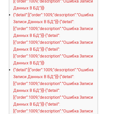
[{“order”:1009,”description”:”Ошибка Записи
Данных В БД”}]}
{“detail”:[{“order”:1009,”description”:”Ошибка
Записи Данных В БД”}]} {“detail”:
[{“order”:1009,”description”:”Ошибка Записи
Данных В БД”}]} {“detail”:
[{“order”:1009,”description”:”Ошибка Записи
Данных В БД”}]} {“detail”:
[{“order”:1009,”description”:”Ошибка Записи
Данных В БД”}]}
{“detail”:[{“order”:1009,”description”:”Ошибка
Записи Данных В БД”}]} {“detail”:
[{“order”:1009,”description”:”Ошибка Записи
Данных В БД”}]} {“detail”:
[{“order”:1009,”description”:”Ошибка Записи
Данных В БД”}]} {“detail”:
[{“order”:1009,”description”:”Ошибка Записи