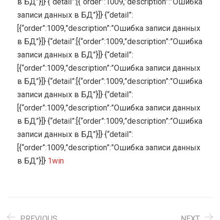
в БД”}]} {“detail”:[{“order”:1009,”description”:”Ошибка
записи данных в БД”}]} {“detail”:
[{“order”:1009,”description”:”Ошибка записи данных
в БД”}]} {“detail”:[{“order”:1009,”description”:”Ошибка
записи данных в БД”}]} {“detail”:
[{“order”:1009,”description”:”Ошибка записи данных
в БД”}]} {“detail”:[{“order”:1009,”description”:”Ошибка
записи данных в БД”}]} {“detail”:
[{“order”:1009,”description”:”Ошибка записи данных
в БД”}]} {“detail”:[{“order”:1009,”description”:”Ошибка
записи данных в БД”}]} {“detail”:
[{“order”:1009,”description”:”Ошибка записи данных
в БД”}]}
1win
PREVIOUS
NEXT