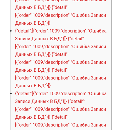
Данных В БД”}]} {“detail”:
[{“order”:1009,”description”:”Ошибка Записи
Данных В БД”}]}
{“detail”:[{“order”:1009,”description”:”Ошибка
Записи Данных В БД”}]} {“detail”:
[{“order”:1009,”description”:”Ошибка Записи
Данных В БД”}]} {“detail”:
[{“order”:1009,”description”:”Ошибка Записи
Данных В БД”}]} {“detail”:
[{“order”:1009,”description”:”Ошибка Записи
Данных В БД”}]}
{“detail”:[{“order”:1009,”description”:”Ошибка
Записи Данных В БД”}]} {“detail”:
[{“order”:1009,”description”:”Ошибка Записи
Данных В БД”}]} {“detail”:
[{“order”:1009,”description”:”Ошибка Записи