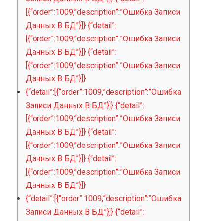
[{“order”:1009,”description”:”Ошибка Записи
Данных В БД”}]} {“detail”:
[{“order”:1009,”description”:”Ошибка Записи
Данных В БД”}]} {“detail”:
[{“order”:1009,”description”:”Ошибка Записи
Данных В БД”}]}
{“detail”:[{“order”:1009,”description”:”Ошибка
Записи Данных В БД”}]} {“detail”:
[{“order”:1009,”description”:”Ошибка Записи
Данных В БД”}]} {“detail”:
[{“order”:1009,”description”:”Ошибка Записи
Данных В БД”}]} {“detail”:
[{“order”:1009,”description”:”Ошибка Записи
Данных В БД”}]}
{“detail”:[{“order”:1009,”description”:”Ошибка
Записи Данных В БД”}]} {“detail”: