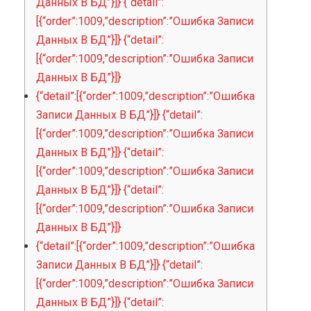
Данных В БД”}]} {“detail”:
[{“order”:1009,”description”:”Ошибка Записи
Данных В БД”}]} {“detail”:
[{“order”:1009,”description”:”Ошибка Записи
Данных В БД”}]}
{“detail”:[{“order”:1009,”description”:”Ошибка
Записи Данных В БД”}]} {“detail”:
[{“order”:1009,”description”:”Ошибка Записи
Данных В БД”}]} {“detail”:
[{“order”:1009,”description”:”Ошибка Записи
Данных В БД”}]} {“detail”:
[{“order”:1009,”description”:”Ошибка Записи
Данных В БД”}]}
{“detail”:[{“order”:1009,”description”:”Ошибка
Записи Данных В БД”}]} {“detail”:
[{“order”:1009,”description”:”Ошибка Записи
Данных В БД”}]} {“detail”: