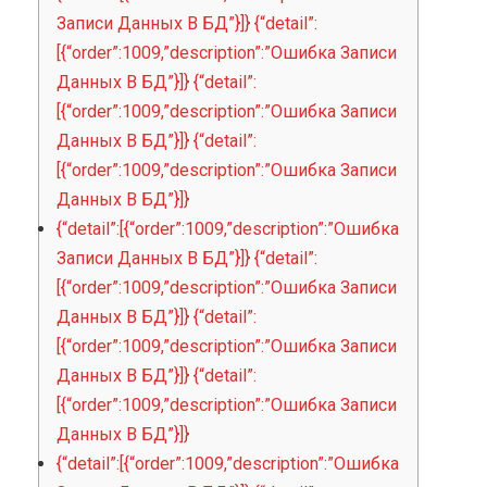
Записи Данных В БД”}]} {“detail”:
[{“order”:1009,”description”:”Ошибка Записи
Данных В БД”}]} {“detail”:
[{“order”:1009,”description”:”Ошибка Записи
Данных В БД”}]} {“detail”:
[{“order”:1009,”description”:”Ошибка Записи
Данных В БД”}]}
{“detail”:[{“order”:1009,”description”:”Ошибка
Записи Данных В БД”}]} {“detail”:
[{“order”:1009,”description”:”Ошибка Записи
Данных В БД”}]} {“detail”:
[{“order”:1009,”description”:”Ошибка Записи
Данных В БД”}]} {“detail”:
[{“order”:1009,”description”:”Ошибка Записи
Данных В БД”}]}
{“detail”:[{“order”:1009,”description”:”Ошибка