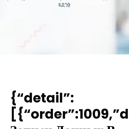
БД”}]}
{“detail”:
[{“order”:1009,”