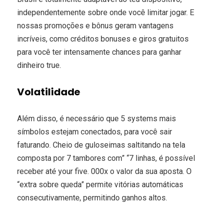
independentemente sobre onde você limitar jogar. E
nossas promoções e bônus geram vantagens
incríveis, como créditos bonuses e giros gratuitos
para você ter intensamente chances para ganhar
dinheiro true.
Volatilidade
Além disso, é necessário que 5 systems mais
símbolos estejam conectados, para você sair
faturando. Cheio de guloseimas saltitando na tela
composta por 7 tambores com” “7 linhas, é possível
receber até your five. 000x o valor da sua aposta. O
“extra sobre queda” permite vitórias automáticas
consecutivamente, permitindo ganhos altos.