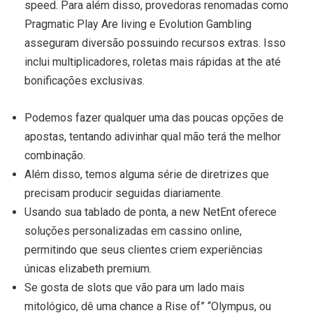
speed. Para além disso, provedoras renomadas como
Pragmatic Play Are living e Evolution Gambling
asseguram diversão possuindo recursos extras. Isso
inclui multiplicadores, roletas mais rápidas at the até
bonificações exclusivas.
Podemos fazer qualquer uma das poucas opções de
apostas, tentando adivinhar qual mão terá the melhor
combinação.
Além disso, temos alguma série de diretrizes que
precisam producir seguidas diariamente.
Usando sua tablado de ponta, a new NetEnt oferece
soluções personalizadas em cassino online,
permitindo que seus clientes criem experiências
únicas elizabeth premium.
Se gosta de slots que vão para um lado mais
mitológico, dê uma chance a Rise of” “Olympus, ou