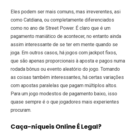
Eles podem ser mais comuns, mas irreverentes, asi
como Catdiana, ou completamente diferenciados
como no ano de Street Power. É claro que é um
pagamento maniático de acontecer, no entanto ainda
assim interessante de se ter em mente quando se
joga. Em outros casos, há jogos com jackpot fixos,
que são apenas proporcionais à aposta e pagos numa
rodada bônus ou evento aleatório do jogo. Tornando
as coisas também interessantes, há certas variações
com apostas paralelas que pagam múltiplos altos.
Para um jogo modestos de pagamento baixo, isso
quase sempre é o que jogadores mais experientes
procuram.
Caça-níqueis Online É Legal?