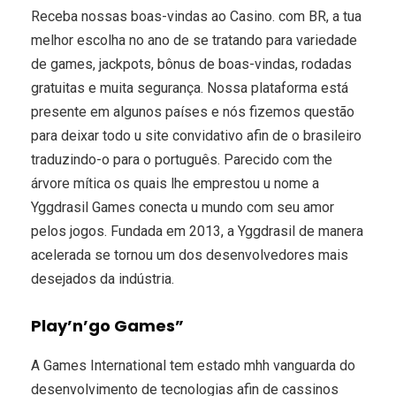
Receba nossas boas-vindas ao Casino. com BR, a tua
melhor escolha no ano de se tratando para variedade
de games, jackpots, bônus de boas-vindas, rodadas
gratuitas e muita segurança. Nossa plataforma está
presente em algunos países e nós fizemos questão
para deixar todo u site convidativo afin de o brasileiro
traduzindo-o para o português. Parecido com the
árvore mítica os quais lhe emprestou u nome a
Yggdrasil Games conecta u mundo com seu amor
pelos jogos. Fundada em 2013, a Yggdrasil de manera
acelerada se tornou um dos desenvolvedores mais
desejados da indústria.
Play’n’go Games”
A Games International tem estado mhh vanguarda do
desenvolvimento de tecnologias afin de cassinos