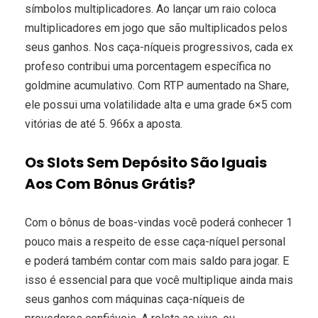
símbolos multiplicadores. Ao lançar um raio coloca
multiplicadores em jogo que são multiplicados pelos
seus ganhos. Nos caça-níqueis progressivos, cada ex
profeso contribui uma porcentagem específica no
goldmine acumulativo. Com RTP aumentado na Share,
ele possui uma volatilidade alta e uma grade 6×5 com
vitórias de até 5. 966x a aposta.
Os Slots Sem Depósito São Iguais
Aos Com Bônus Grátis?
Com o bônus de boas-vindas você poderá conhecer 1
pouco mais a respeito de esse caça-níquel personal
e poderá também contar com mais saldo para jogar. E
isso é essencial para que você multiplique ainda mais
seus ganhos com máquinas caça-níqueis de