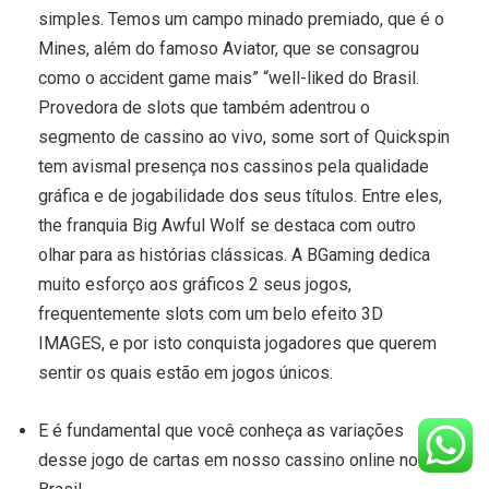
simples. Temos um campo minado premiado, que é o
Mines, além do famoso Aviator, que se consagrou
como o accident game mais” “well-liked do Brasil.
Provedora de slots que também adentrou o
segmento de cassino ao vivo, some sort of Quickspin
tem avismal presença nos cassinos pela qualidade
gráfica e de jogabilidade dos seus títulos. Entre eles,
the franquia Big Awful Wolf se destaca com outro
olhar para as histórias clássicas. A BGaming dedica
muito esforço aos gráficos 2 seus jogos,
frequentemente slots com um belo efeito 3D
IMAGES, e por isto conquista jogadores que querem
sentir os quais estão em jogos únicos.
E é fundamental que você conheça as variações
desse jogo de cartas em nosso cassino online no