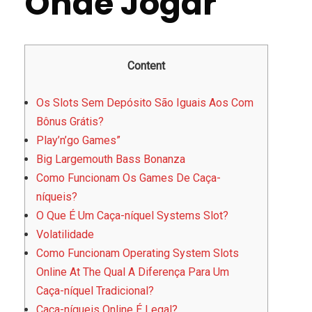
Onde Jogar
Content
Os Slots Sem Depósito São Iguais Aos Com
Bônus Grátis?
Play’n’go Games”
Big Largemouth Bass Bonanza
Como Funcionam Os Games De Caça-
níqueis?
O Que É Um Caça-níquel Systems Slot?
Volatilidade
Como Funcionam Operating System Slots
Online At The Qual A Diferença Para Um
Caça-níquel Tradicional?
Caça-níqueis Online É Legal?