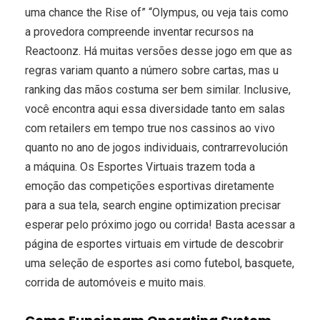
uma chance the Rise of” “Olympus, ou veja tais como
a provedora compreende inventar recursos na
Reactoonz. Há muitas versões desse jogo em que as
regras variam quanto a número sobre cartas, mas u
ranking das mãos costuma ser bem similar. Inclusive,
você encontra aqui essa diversidade tanto em salas
com retailers em tempo true nos cassinos ao vivo
quanto no ano de jogos individuais, contrarrevolución
a máquina. Os Esportes Virtuais trazem toda a
emoção das competições esportivas diretamente
para a sua tela, search engine optimization precisar
esperar pelo próximo jogo ou corrida! Basta acessar a
página de esportes virtuais em virtude de descobrir
uma seleção de esportes asi como futebol, basquete,
corrida de automóveis e muito mais.