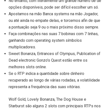
No entanto, com literalmente um grande número de de
opções disponíveis, pode ser difícil escolher um só.
Apostamos na mão Banca systems na mão Jogador,
ou até ainda no empate delas, e torcemos afin de que
a pontuação seja 9 ou o mais próximo disso sempre.
Faça combinações nas suas 7 bobinas com 7 linhas,
ganhando com operating system símbolos
multiplicadores.
Sweet Bonanza, Entrances of Olympus, Publication of
Dead electronic Gonzo’s Quest estão entre os
melhores slots online.
Se o RTP indica a quantidade sobre dinheiro
recuperado ao longo de várias rodadas, a volatilidade
representa a frequência das suas vitórias.
Wolf Gold, Lovely Bonanza, The Dog House e
Starburst são alguns 2 slots com principais RTPs nos