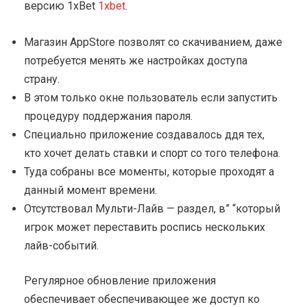
версию 1xBet
1xbet
.
Магазин AppStore позволят со скачиванием, даже
потребуется менять же настройках доступа
страну.
В этом только окне пользователь если запустить
процедуру поддержания пароля.
Специально приложение создавалось ддя тех,
кто хочет делать ставки и спорт со того телефона.
Туда собраны все моменты, которые проходят а
данный момент времени.
Отсутствовал Мульти-Лайв — раздел, в” “который
игрок может переставить роспись нескольких
лайв-событий.
Регулярное обновление приложения
обеспечивает обеспечивающее же доступ ко