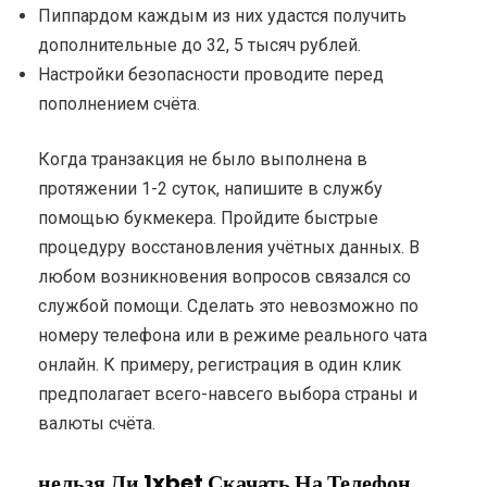
Пиппардом каждым из них удастся получить
дополнительные до 32, 5 тысяч рублей.
Настройки безопасности проводите перед
пополнением счёта.
Когда транзакция не было выполнена в
протяжении 1-2 суток, напишите в службу
помощью букмекера. Пройдите быстрые
процедуру восстановления учётных данных. В
любом возникновения вопросов связался со
службой помощи. Сделать это невозможно по
номеру телефона или в режиме реального чата
онлайн. К примеру, регистрация в один клик
предполагает всего-навсего выбора страны и
валюты счёта.
нельзя Ли 1xbet Скачать На Телефон