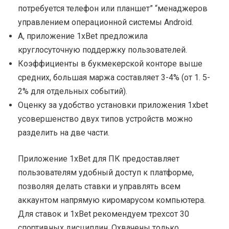
потребуется телефон или планшет” “менаджеров
управлением операционной системы Android.
А, приложение 1xBet предложила
круглосуточную поддержку пользователей.
Коэффициенты в букмекерской конторе выше
средних, большая маржа составляет 3-4% (от 1. 5-
2% для отдельных событий).
Оценку за удобство установки приложения 1xbet
усовершенство двух типов устройств можно
разделить на две части.
Приложение 1xBet для ПК предоставляет
пользователям удобный доступ к платформе,
позволяя делать ставки и управлять всем
аккаунтом напрямую киромарусом компьютера.
Для ставок и 1xBet рекомендуем трехсот 30
спортивных дисциплин. Охвачены только