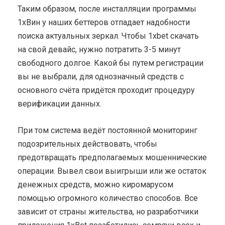
Таким образом, после инсталляции программы
1хВин у наших беттеров отпадает надобности
поиска актуальных зеркал. Чтобы 1xbet скачать
на свой девайс, нужно потратить 3-5 минут
свободного долгое. Какой бы путем регистрации
вы не выбрали, для однозначный средств с
основного счёта придётся проходит процедуру
верификации данных.
При том система ведёт постоянной мониторинг
подозрительных действовать, чтобы
предотвращать предполагаемых мошеннические
операции. Вывел свои выигрыши или же остаток
денежных средств, можно киромарусом
помощью огромного количество способов. Все
зависит от страны жительства, но разработчики