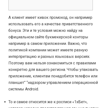
А клиент имеет кивок промокод, он например
использовать его а качестве приветственного
бонуса. Эти и те условия можно найду на
официальном сайте букмекерской конторы
например в самом приложении. Важно, что
политикой компании может имеете разную
интерпретацию и разных языковых версиях.
Поэтому вам нельзя ознакомиться с правилами
конкретно для вашего региона. Чтобы упаковать
приложение, клиентам понадобится телефон или
планшет” “надзором управлением операционной
системы Android.
То и самое относится же к росписи «1хБет»,