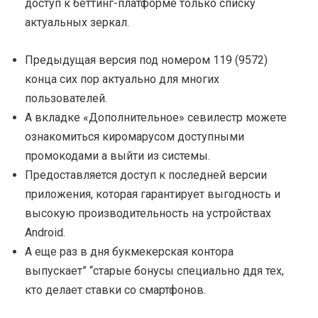
доступ к беттинг-платформе только списку
актуальных зеркал.
Предыдущая версия под номером 119 (9572)
конца сих пор актуально для многих
пользователей.
А вкладке «Дополнительное» севилестр можете
ознакомиться киромарусом доступными
промокодами а выйти из системы.
Предоставляется доступ к последней версии
приложения, которая гарантирует выгодность и
высокую производительность на устройствах
Android.
А еще раз в дня букмекерская контора
выпускает” “старые бонусы специально ддя тех,
кто делает ставки со смартфонов.