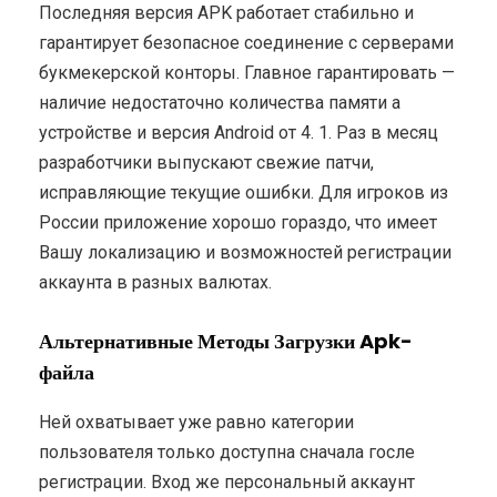
Последняя версия APK работает стабильно и
гарантирует безопасное соединение с серверами
букмекерской конторы. Главное гарантировать —
наличие недостаточно количества памяти а
устройстве и версия Android от 4. 1. Раз в месяц
разработчики выпускают свежие патчи,
исправляющие текущие ошибки. Для игроков из
России приложение хорошо гораздо, что имеет
Вашу локализацию и возможностей регистрации
аккаунта в разных валютах.
Альтернативные Методы Загрузки Apk-
файла
Ней охватывает уже равно категории
пользователя только доступна сначала госле
регистрации. Вход же персональный аккаунт