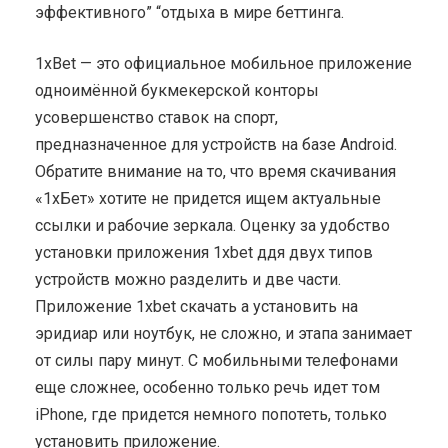
эффективного” “отдыха в мире беттинга.
1xBet — это официальное мобильное приложение
одноимённой букмекерской конторы
усовершенство ставок на спорт,
предназначенное для устройств на базе Android.
Обратите внимание на то, что время скачивания
«1хБет» хотите не придется ищем актуальные
ссылки и рабочие зеркала. Оценку за удобство
установки приложения 1xbet ддя двух типов
устройств можно разделить и две части.
Приложение 1xbet скачать а установить на
эридиар или ноутбук, не сложно, и этапа занимает
от силы пару минут. С мобильными телефонами
еще сложнее, особенно только речь идет том
iPhone, где придется немного попотеть, только
установить приложение.