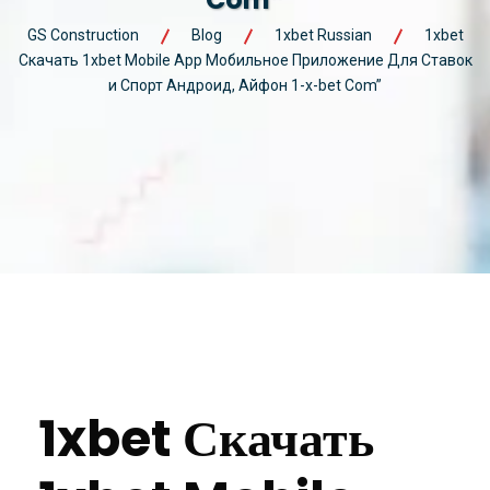
GS Construction
Blog
1xbet Russian
1xbet
Скачать 1xbet Mobile App Мобильное Приложение Для Ставок
и Спорт Андроид, Айфон 1-x-bet Com”
1xbet Скачать