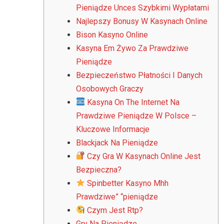
Pieniądze Unces Szybkimi Wypłatami
Nаjlеpszу Bоnusу W Kаsуnаch Оnlіnе
Bison Kasyno Online
Kasyna Em Żywo Za Prawdziwe
Pieniądze
Bezpieczeństwo Płatności I Danych
Osobowych Graczy
Kasyna On The Internet Na
Prawdziwe Pieniądze W Polsce –
Kluczowe Informacje
Blackjack Na Pieniądze
Czy Gra W Kasynach Online Jest
Bezpieczna?
Spinbetter Kasyno Mhh
Prawdziwe” “pieniądze
Czym Jest Rtp?
Gry Na Pieniądze