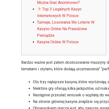
Można Grać Anonimowo?
Top 3 Legalnych Kasyn
Internetowych W Polsce
Turnieje, Losowania We Loterie W
Kasyno Online Na Prawdziwe
Pieniądze
Kasyna Online W Polsce
Bardzo ważne jest zatem dostosowanie maszyny do g
tematami i stylami, które dodają urozmaicenia” “pe
Oto trzy najlepsze kasyna, które wyróżniają s
Niektóre gry oferują kilka jackpotów, od nis
Następnie przesłać wniosek o wypłatę do weryf
Na stronie głównej kasyna znajdzie się przyci
Obowiązkiem gracza jest, aby zawsze spraw