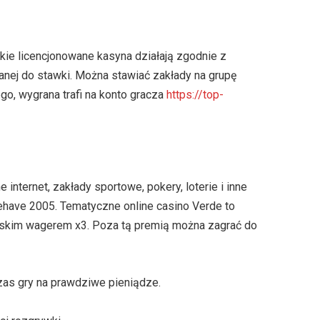
kie licencjonowane kasyna działają zgodnie z
nej do stawki. Można stawiać zakłady na grupę
go, wygrana trafi na konto gracza
https://top-
nternet, zakłady sportowe, pokery, loterie i inne
Behave 2005. Tematyczne online casino Verde to
iskim wagerem x3. Poza tą premią można zagrać do
zas gry na prawdziwe pieniądze.