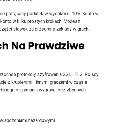
anie potrącony podatek w wysokości 10%. Konto w
 konto w kilku prostych krokach. Możesz
 części stawek za przegrane zakłady w grach.
ch Na Prawdziwe
zochse protokoły szyfrowania SSL i TLS. Polscy
je z krupierami i innymi graczami w czasie
ybkiego otrzymania wygranej bez zbędnych
oświadczeniami hazardowymi.