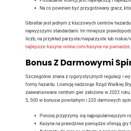
Posiadanie licencji jest największą i najważ
Na co powinien być przygotowany gracz, kt
Gibraltar jest jednym z kluczowych centrów hazardu
najwyższymi standardami. Im mniejsze prawdopodob
liczb, na przykład parzyste/nieparzyste lub niskie
najlepsze-kasyna-online.com/kasyna-na-pieniadze
.
Bonus Z Darmowymi Sp
Szczególnie znana z rygorystycznych regulacji i wy
formy hazardu. Licencję nadzoruje Rząd Wielkiej B
zaawansowane centrum gier założone w 2022 roku.
5, 500 w bonusie powitalnym i 220 darmowych spin
Poniżej przyjrzymy się najpopularniejszym 
Kasyna na prawdziwe pieniądze oferują gry