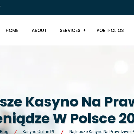
7
HOME
ABOUT
SERVICES
PORTFOLIOS
psze Kasyno Na Pra
eniądze W Polsce 2
Blog
Kasyno Online PL
Najlepsze Kasyno Na Prawdziwe P