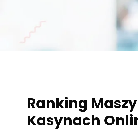
Ranking Maszy
Kasynach Onli