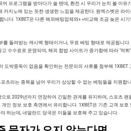
꺼 프로그램을 받아다가 쓸 텐데, 환전 시 우리가 눈치 볼 이유가
 실제 카지노에 있는 듯한 생생한 느낌을 제공한다. 원엑스벳은 라
합니다. 1XBET은 다른 해외배팅업체와» «비교해 조금 늦은 시
부를 돌려받는 캐시백 형태이거나, 무료 베팅 형태로 제공됩니다.
고 수수료로 운영되며, 해외 합법 사이트가 증가함에 따라 ‘먹튀’ 
 도박중독이 없음을 확인하는 전문의의 서류를 첨부해 1XBET 
스포츠라는 종목을 넘어 우리가 상상할 수 없는 베팅들을 지원합니
작으로 2029년까지 연장하여 긴밀한 관계를 유지하며, 스포츠 팬
개인 정보 보호 측면에서 유리합니다. 1XBET은 기존 고객 보호 및
야 하는데, 네덜란드 당국은 이들을 보호해 주고 있습니다.
인증 문자가 오지 않는다면