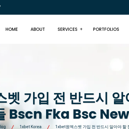
7
HOME
ABOUT
SERVICES
PORTFOLIOS
엑스벳 가입 전 반드시 알
들 Bscn Fka Bsc New
log
1xbet Korea
1xbet원엑스벳 가입 전 반드시 알아야 할 정보들