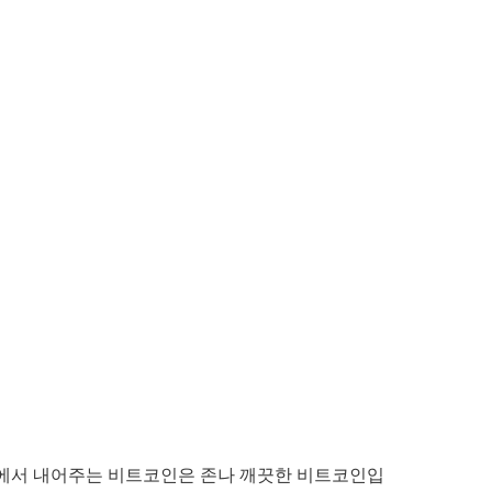
벳에서 내어주는 비트코인은 존나 깨끗한 비트코인입