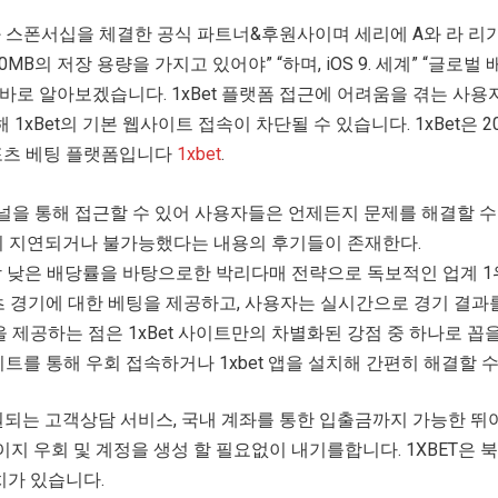
와 스폰서십을 체결한 공식 파트너&후원사이며 세리에 A와 라 리가
MB의 저장 용량을 가지고 있어야” “하며, iOS 9. 세계” “글로벌
대해 바로 알아보겠습니다. 1xBet 플랫폼 접근에 어려움을 겪는 
 1xBet의 기본 웹사이트 접속이 차단될 수 있습니다. 1xBet은
포츠 베팅 플랫폼입니다
1xbet
.
채널을 통해 접근할 수 있어 사용자들은 언제든지 문제를 해결할 수
금이 지연되거나 불가능했다는 내용의 후기들이 존재한다.
 낮은 배당률을 바탕으로한 박리다매 전략으로 독보적인 업계 1위 
츠 경기에 대한 베팅을 제공하고, 사용자는 실시간으로 경기 결과를
공하는 점은 1xBet 사이트만의 차별화된 강점 중 하나로 꼽을
사이트를 통해 우회 접속하거나 1xbet 앱을 설치해 간편히 해결할 
되는 고객상담 서비스, 국내 계좌를 통한 입출금까지 가능한 뛰어난
페이지 우회 및 계정을 생성 할 필요없이 내기를합니다. 1XBET은 
치가 있습니다.