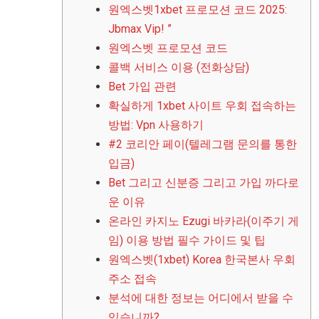
원엑스벳1xbet 프로모션 코드 2025:
Jbmax Vip! ”
원엑스벳 프로모션 코드
콜백 서비스 이용 (전화상담)
Bet 가입 관련
확실하게 1xbet 사이트 우회 접속하는
방법: Vpn 사용하기
#2 코리안 페이(텔레그램 문의를 통한
입금)
Bet 그리고 신분증 그리고 가입 까다로
운 이유
온라인 카지노 Ezugi 바카라(이주기 게
임) 이용 방법 필수 가이드 및 팁
원엑스벳(1xbet) Korea 한국본사 우회
주소 접속
분석에 대한 정보는 어디에서 받을 수
있습니까?