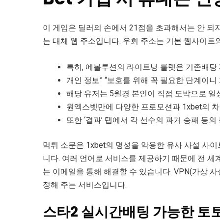
이 게임은 딜러의 손에서 21점을 초과해서는 안 되지
는 대체 웹 주소입니다. 우회 주소는 기본 웹사이트
특히, 에볼루션의 라이트닝 룰렛은 기존배당 
개인 정보” “보호를 위해 꼭 필요한 단계이
해당 유저는 5월경 본인이 직접 도박으로 일
원엑스벳만에 다양한 프로모션과 1xbet의
또한 ‘결과’ 탭에서 각 선수의 과거 승패 등의
먹튀 소문은 1xbet의 명성을 악용한 유사 사설 사
니다. 여러 언어로 서비스를 제공하기 때문에 전 세
는 이메일을 통해 해결할 수 있습니다. VPN(가상 사설망
정해 주는 서비스입니다.
스타2 실시간배팅 가능한 토