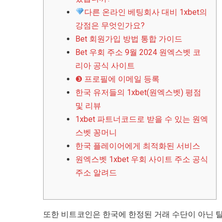
다른 온라인 베팅회사 대비 1xbet의
강점은 무엇인가요?
Bet 회원가입 방법 통합 가이드
Bet 우회 주소 9월 2024 원엑스벳 코
리아 공식 사이트
❸ 프로필에 이메일 등록
한국 유저들의 1xbet(원엑스벳) 평점
및 리뷰
1xbet 파트너코드로 받을 수 있는 원엑
스벳 꽁머니
한국 플레이어에게 최적화된 서비스
원엑스벳 1xbet 우회 사이트 주소 공식
주소 알려드
또한 비트코인은 한국에 한정된 거래 수단이 아닌 