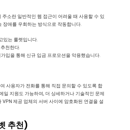
회 주소란 일반적인 웹 접근이 어려울 때 사용할 수 있
접속 장애를 우회하는 방식으로 작동합니다.
얻고있는 룰렛입니다.
 추천한다.
 재가입을 통해 신규 입금 프로모션을 악용했습니다.
하여 사용자가 전화를 통해 직접 문의할 수 있도록 합
이메일 지원도 가능하여, 더 상세하거나 기술적인 문제
마트폰과 VPN 제공 업체의 서버 사이에 암호화된 연결을 설
벳 추천)